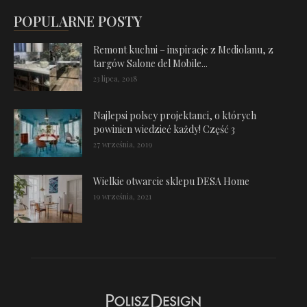
POPULARNE POSTY
Remont kuchni – inspiracje z Mediolanu, z
targów Salone del Mobile...
23 lipca, 2018
Najlepsi polscy projektanci, o których
powinien wiedzieć każdy! Część 3
27 września, 2019
Wielkie otwarcie sklepu DESA Home
19 września, 2021