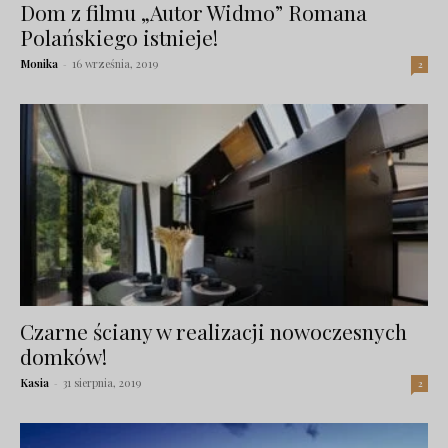
Dom z filmu „Autor Widmo” Romana
Polańskiego istnieje!
Monika
-
16 września, 2019
2
Czarne ściany w realizacji nowoczesnych
domków!
Kasia
-
31 sierpnia, 2019
2