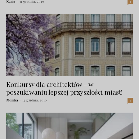
Kasia
-
31 grudnia, 2019
2
Konkursy dla architektów – w
poszukiwaniu lepszej przyszłości miast!
Monika
-
13 grudnia, 2019
2