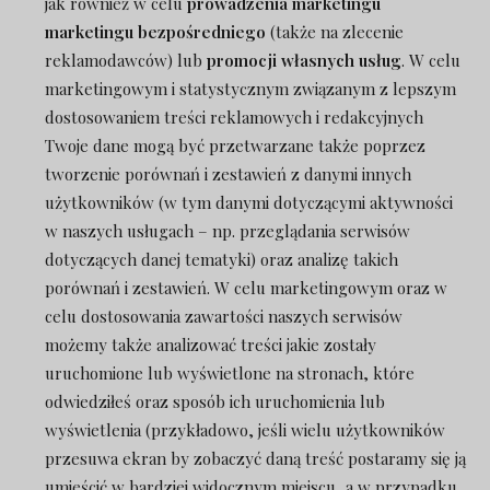
jak również w celu
prowadzenia marketingu
marketingu bezpośredniego
(także na zlecenie
reklamodawców) lub
promocji własnych usług
. W celu
marketingowym i statystycznym związanym z lepszym
dostosowaniem treści reklamowych i redakcyjnych
Twoje dane mogą być przetwarzane także poprzez
tworzenie porównań i zestawień z danymi innych
użytkowników (w tym danymi dotyczącymi aktywności
w naszych usługach – np. przeglądania serwisów
dotyczących danej tematyki) oraz analizę takich
porównań i zestawień. W celu marketingowym oraz w
celu dostosowania zawartości naszych serwisów
możemy także analizować treści jakie zostały
uruchomione lub wyświetlone na stronach, które
odwiedziłeś oraz sposób ich uruchomienia lub
wyświetlenia (przykładowo, jeśli wielu użytkowników
przesuwa ekran by zobaczyć daną treść postaramy się ją
umieścić w bardziej widocznym miejscu, a w przypadku