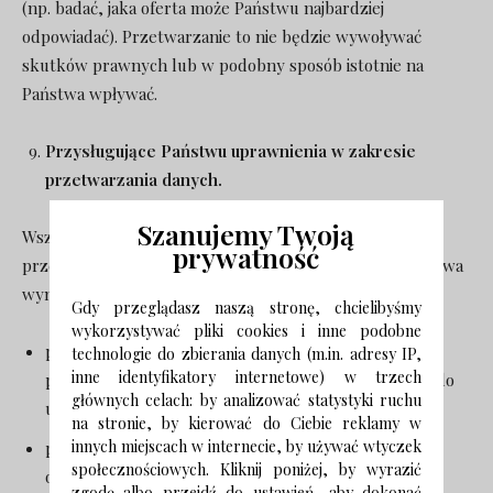
(np. badać, jaka oferta może Państwu najbardziej
odpowiadać). Przetwarzanie to nie będzie wywoływać
skutków prawnych lub w podobny sposób istotnie na
Państwa wpływać.
Przysługujące Państwu uprawnienia w zakresie
przetwarzania danych.
Szanujemy Twoją
Wszystkim osobom, których dane osobowe są
prywatność
przetwarzane przez Firmy, przysługują następujące prawa
wynikające z RODO:
Gdy przeglądasz naszą stronę, chcielibyśmy
wykorzystywać pliki cookies i inne podobne
prawo dostępu do danych osobowych (informacja o
technologie do zbierania danych (m.in. adresy IP,
inne identyfikatory internetowe) w trzech
przetwarzanych przez Firmy danych, w tym prawo do
głównych celach: by analizować statystyki ruchu
uzyskania kopii tych danych);
na stronie, by kierować do Ciebie reklamy w
innych miejscach w internecie, by używać wtyczek
prawo do żądania sprostowania (poprawiania) danych
społecznościowych. Kliknij poniżej, by wyrazić
osobowych, gdy dane są nieprawidłowe lub
zgodę albo przejdź do ustawień, aby dokonać