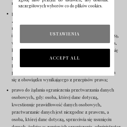
niekompletne;
szczegółowych wyborów co do plików cookies.
prawo do żądania usunięcia danych osobowych (tzw.
„prawo do bycia zapominanym”), gdy: dane nie są już
niezbędne do celów, dla których były zebrane lub w
USTAWIENIA
inny sposób przetwarzane, osoba, której dane dotyczą,
wniosła sprzeciw wobec przetwarzania danych, osoba,
której dane dotyczą, cofnęła zgodę, na której opiera się
przetwarzanie i nie ma innej podstawy prawnej
ACCEPT ALL
przetwarzania, dane przetwarzane są niezgodnie z
prawem, dane muszą być usunięte w celu wywiązania
się z obowiązku wynikającego z przepisów prawa;
prawo do żądania ograniczenia przetwarzania danych
osobowych, gdy: osoba, której dane dotyczą,
kwestionuje prawidłowość danych osobowych,
przetwarzanie danych jest niezgodne z prawem, a
osoba, której dane dotyczą, sprzeciwia się usunięciu
danych, żądając w zamian ich ograniczenia, administrator