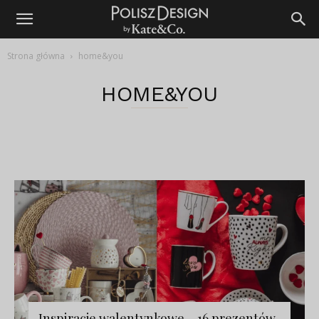
Strona główna
home&you
HOME&YOU
Inspiracje walentynkowe – 16 prezentów