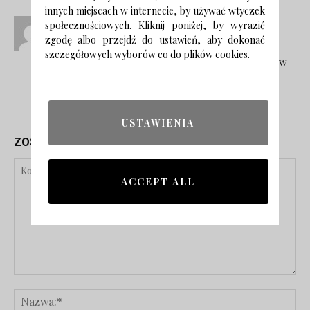
innych miejscach w internecie, by używać wtyczek
ozdoby świąteczne z pomarańczy -
społecznościowych. Kliknij poniżej, by wyrazić
Artystyczne dekoracje z Annie Sloan
zgodę albo przejdź do ustawień, aby dokonać
11 grudnia, 2020 W 7:36 am
szczegółowych wyborów co do plików cookies.
[…] Święta Bożego Narodzenia – leśne zacisze w
naszym domu […]
Odpowiedz
USTAWIENIA
ZOSTAW ODPOWIEDŹ
ACCEPT ALL