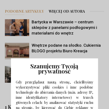
PODOBNE ARTYKUŁY
WIĘCEJ OD AUTORA
Bartycka w Warszawie – centrum
sklepów z panelami podłogowymi i
materiałami do wnętrz
Wnętrze podane na słodko. Cukiernia
BŁOGO projektu Biuro Kreacja
Szanujemy Twoją
Hołd dla włoskiego wzornictwa.
prywatność
Apartament na Foksal autorstwa
MOW.design
Gdy przeglądasz naszą stronę, chcielibyśmy
wykorzystywać pliki cookies i inne podobne
technologie do zbierania danych (m.in. adresy IP,
inne identyfikatory internetowe) w trzech
głównych celach: by analizować statystyki ruchu
1 KOMENTARZ
na stronie, by kierować do Ciebie reklamy w