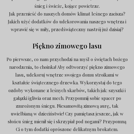
śnieg i świeże, kojące powietrze.
Jak przenieść do naszych domów klimat leśnego zacisza?
Jakich użyć dodatków do udekorowania naszego wnętrza i
wprawić się w miły, przedświąteczny nastrój już dzisiaj?
Piękno zimowego lasu
Po pierwsze, co nam przychodzi na myśl o świętach bożego
narodzenia, to choinka! Aby odtworzyć piękno zimowego
lasu, udekoruj wnętrze swojego domu stroikami w
kształcie świątecznego drzewka. Wykorzystaj do tego
ozdoby wykonane z leśnych skarbów, takich jak: szyszki i
gałązki igliwia oraz mech. Przypomnij sobie spacer po
zmrożonym śniegu. Niesamowitą zimową aurę, tak
uwielbianą w dzieciństwie! Czy pamiętasz jeszcze, jak w
słońcu śnieg mienił się i skrzypiał pod nogami? Przypomną
Ci o tym dodatki oprószone delikatnym brokatem.