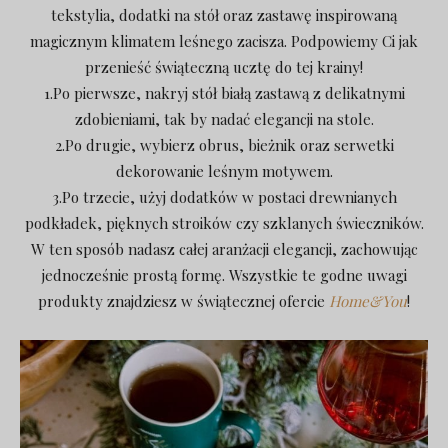
tekstylia, dodatki na stół oraz zastawę inspirowaną
magicznym klimatem leśnego zacisza. Podpowiemy Ci jak
przenieść świąteczną ucztę do tej krainy!
1.Po pierwsze, nakryj stół białą zastawą z delikatnymi
zdobieniami, tak by nadać elegancji na stole.
2.Po drugie, wybierz obrus, bieżnik oraz serwetki
dekorowanie leśnym motywem.
3.Po trzecie, użyj dodatków w postaci drewnianych
podkładek, pięknych stroików czy szklanych świeczników.
W ten sposób nadasz całej aranżacji elegancji, zachowując
jednocześnie prostą formę. Wszystkie te godne uwagi
produkty znajdziesz w świątecznej ofercie
Home&You
!