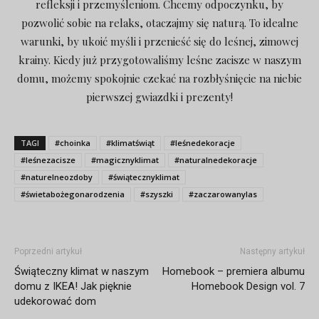
refleksji i przemyśleniom. Chcemy odpoczynku, by
pozwolić sobie na relaks, otaczajmy się naturą. To idealne
warunki, by ukoić myśli i przenieść się do leśnej, zimowej
krainy. Kiedy już przygotowaliśmy leśne zacisze w naszym
domu, możemy spokojnie czekać na rozbłyśnięcie na niebie
pierwszej gwiazdki i prezenty!
TAGI
#choinka
#klimatświąt
#leśnedekoracje
#leśnezacisze
#magicznyklimat
#naturalnedekoracje
#naturelneozdoby
#świątecznyklimat
#świetabożegonarodzenia
#szyszki
#zaczarowanylas
Poprzedni artykuł
Następny artykuł
Świąteczny klimat w naszym
Homebook – premiera albumu
domu z IKEA! Jak pięknie
Homebook Design vol. 7
udekorować dom