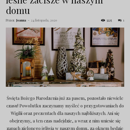
domu
Przez
Joanna
-
24 listopada, 2020
3225
1
Święta Bożego Narodzenia już za pasem, pozostało niewiele
czasu! Powolutku zaczynamy myśleć o przygotowaniach do
Wigilii oraz prezentach dla naszych najbliższych. Ani się
obejrzymy, a ten czas nadejdzie, a wraz z nim uniesie się
zapach zielonego igliwia w naszym domu, za oknem będzie