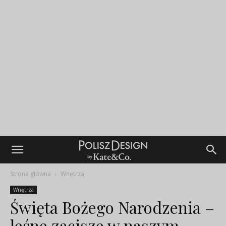
Strona główna
Wnętrza
Wnętrza
Święta Bożego Narodzenia –
leśne zacisze w naszym