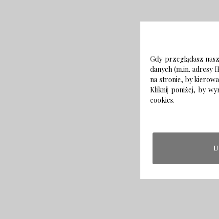
Gdy przeglądasz naszą
danych (m.in. adresy I
na stronie, by kierow
Kliknij poniżej, by 
cookies.
U