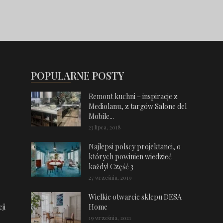
POPULARNE POSTY
Remont kuchni – inspiracje z
Mediolanu, z targów Salone del
Mobile...
23 lipca, 2018
Najlepsi polscy projektanci, o
których powinien wiedzieć
każdy! Część 3
27 września, 2019
Wielkie otwarcie sklepu DESA
ji
Home
19 września, 2021