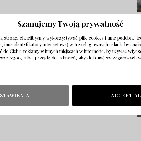
Szanujemy Twoją prywatność
 stronę, chcielibyśmy wykorzystywać pliki cookies i inne podobne te
P, inne identyfikatory internetowe) w trzech głównych celach: by anal
ać do Ciebie reklamy w innych miejscach w internecie, by używać wtyc
wyrazić zgodę albo przejdź do ustawień, aby dokonać szczegółowych
STAWIENIA
ACCEPT A