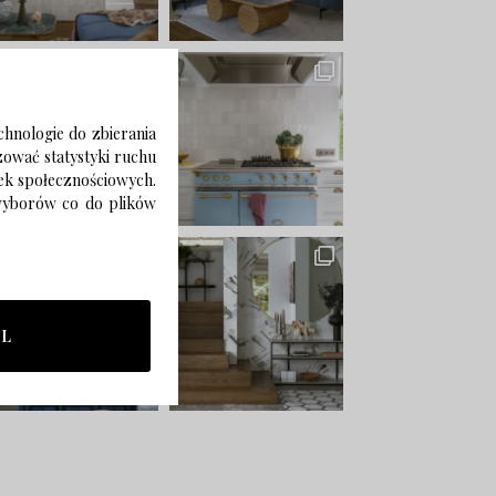
chnologie do zbierania
izować statystyki ruchu
zek społecznościowych.
 wyborów co do plików
LL