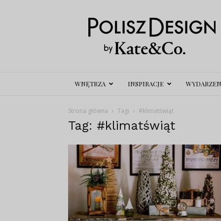
Polisz
Design
WNĘTRZA
INSPIRACJE
WYDARZEN
Strona główna
Tagi
#klimatświąt
Tag: #klimatświąt