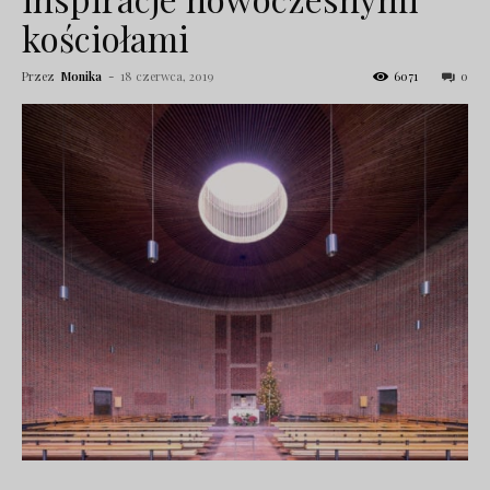
kościołami
Przez
Monika
-
18 czerwca, 2019
6071
0