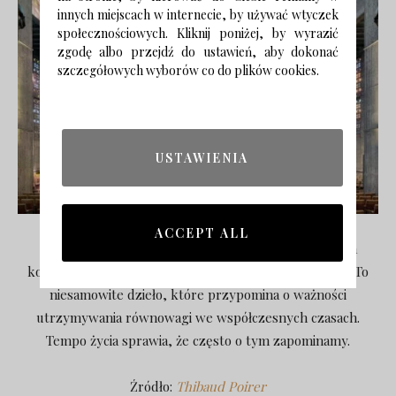
innych miejscach w internecie, by używać wtyczek
społecznościowych. Kliknij poniżej, by wyrazić
zgodę albo przejdź do ustawień, aby dokonać
szczegółowych wyborów co do plików cookies.
USTAWIENIA
ACCEPT ALL
Prace francuskiego fotografa zachwycają i inspirują, a
kolekcja zdjęć „Sacred Spaces” nie stała się wyjątkiem. To
niesamowite dzieło, które przypomina o ważności
utrzymywania równowagi we współczesnych czasach.
Tempo życia sprawia, że często o tym zapominamy.
Źródło:
Thibaud Poirer