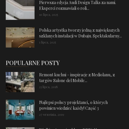
Pierwsza edycja Audi Design Talks za nami.
Eksperci rozmawiali o roli...
10 lipca, 2025
Polska artystka tworzy jedną z największych
szklanych instalacji w Dubaju. Spektakularny...
1 lipca, 2025
POPULARNE POSTY
Remont kuchni – inspiracje z Mediolanu, z
targów Salone del Mobile...
23 lipca, 2018
Najlepsi polscy projektanci, o których
powinien wiedzieć każdy! Część 3
27 września, 2019