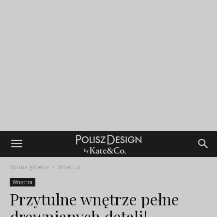
Strona główna
Wnętrza
Wnętrza
Przytulne wnętrze pełne
drewnianych detali!