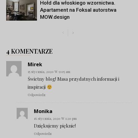
Hołd dla włoskiego wzornictwa.
Apartament na Foksal autorstwa
MOW.design
4 KOMENTARZE
Mirek
15 stycznia, 2020 W 9:05 am
Świetny blog! Masa przydatnych informacji i
inspiracji
Odpowiedz
Monika
16 stycznia, 2020 W 1:20 pm
Dziękujemy pięknie!
Odpowiedz