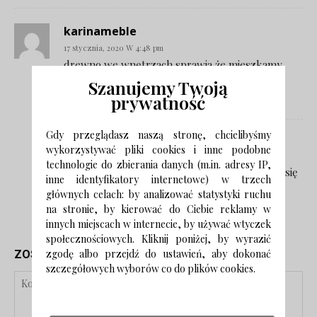
karinameble
17 stycznia, 2020 W 4:48 pm
drewno we wnętrzach sprawia że mieszkamy
Szanujemy Twoją
zdecydowanie bliżej natury
prywatność
Odpowiedz
Gdy przeglądasz naszą stronę, chcielibyśmy
Monika
wykorzystywać pliki cookies i inne podobne
20 stycznia, 2020 W 3:37 pm
technologie do zbierania danych (m.in. adresy IP,
A w dodatku, w takich wnętrzach czujemy się
inne identyfikatory internetowe) w trzech
dużo lepiej:)
głównych celach: by analizować statystyki ruchu
na stronie, by kierować do Ciebie reklamy w
Odpowiedz
innych miejscach w internecie, by używać wtyczek
społecznościowych. Kliknij poniżej, by wyrazić
zgodę albo przejdź do ustawień, aby dokonać
ZOSTAW ODPOWIEDŹ
szczegółowych wyborów co do plików cookies.