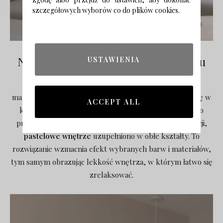
szczegółowych wyborów co do plików cookies.
Naturalne materiały i lekkość wystroju
USTAWIENIA
Jedną z zalet tego projektu jest użycie naturalnych
materiałów. Drewno, len i bawełna doskonale wpisują się w
ACCEPT ALL
koncepcję wnętrza. Takie wykończenie tworzy bardzo
przytulną atmosferę. Jako zakończenie całej kompozycji,
pastelowe wnętrze
uzupełniono w obłe kształty. To
rozwiązanie wzmacnia efekt wybranych barw i materiałów,
tym samym obrazując lekkość wnętrza, w którym łatwo się
zrelaksować.