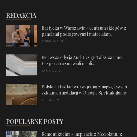
REDAKCJA
Bartycka w Warszawie – centrum sklepów z
panelami podłogowymi i materiałami...
23 marca, 2026
Pierwsza edycja Audi Design Talks za nami.
Eksperci rozmawiali o roli...
10 lipca, 2025
Polska artystka tworzy jedną z największych
szklanych instalacji w Dubaju. Spektakularny...
1 lipca, 2025
POPULARNE POSTY
Remont kuchni – inspiracje z Mediolanu, z