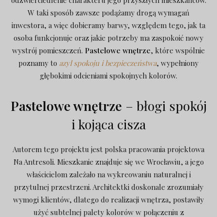
odzwierciedlenie charakteru jego przyszłych mieszkańców.
W taki sposób zawsze podążamy drogą wymagań
inwestora, a więc dobieramy barwy, względem tego, jak ta
osoba funkcjonuje oraz jakie potrzeby ma zaspokoić nowy
wystrój pomieszczeń.
Pastelowe wnętrze
, które wspólnie
poznamy to
azyl spokoju i bezpieczeństwa
, wypełniony
głębokimi odcieniami spokojnych kolorów.
Pastelowe wnętrze
– błogi spokój
i kojąca cisza
Autorem tego projektu jest polska pracowania projektowa
Na Antresoli. Mieszkanie znajduje się we Wrocławiu, a jego
właścicielom zależało na wykreowaniu naturalnej i
przytulnej przestrzeni. Architektki doskonale zrozumiały
wymogi klientów, dlatego do realizacji wnętrza, postawiły
użyć subtelnej palety kolorów w połączeniu z