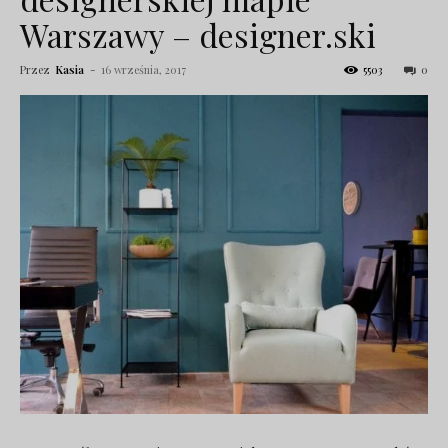
Warszawy – designer.ski
Przez
Kasia
-
16 września, 2017
5503
0