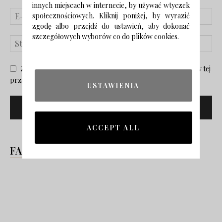
innych miejscach w internecie, by używać wtyczek
społecznościowych. Kliknij poniżej, by wyrazić
zgodę albo przejdź do ustawień, aby dokonać
szczegółowych wyborów co do plików cookies.
Zapisz moje nazwisko, adres e-mail i stronę internetową w tej
przeglądarce na następny raz, gdy skomentuję.
USTAWIENIA
ACCEPT ALL
FACEBOOK