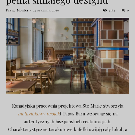
Przez
Monika
-
23 września, 2019
4182
0
Kanadyjska pracownia projektowa Ste Marie stworzyła
nietuzinkowy projek
t Tapas Baru wzorując się na
autentycznych hiszpańskich restauracjach.
Charakterystyczne terakotowe kafelki owijają cały lokal, a