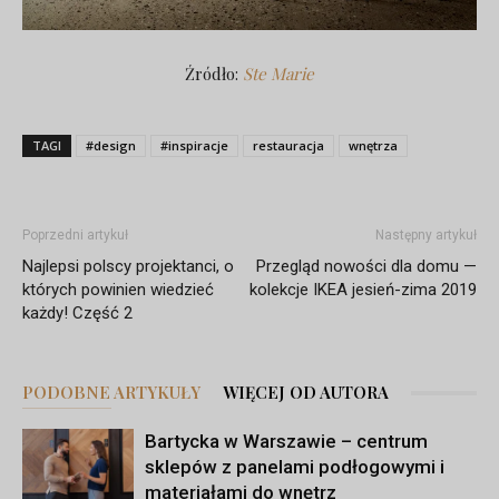
Źródło:
Ste Marie
TAGI
#design
#inspiracje
restauracja
wnętrza
Poprzedni artykuł
Następny artykuł
Najlepsi polscy projektanci, o
Przegląd nowości dla domu —
których powinien wiedzieć
kolekcje IKEA jesień-zima 2019
każdy! Część 2
PODOBNE ARTYKUŁY
WIĘCEJ OD AUTORA
Bartycka w Warszawie – centrum
sklepów z panelami podłogowymi i
materiałami do wnętrz