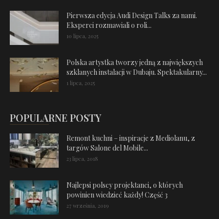
Pierwsza edycja Audi Design Talks za nami.
Eksperci rozmawiali o roli...
10 lipca, 2025
Polska artystka tworzy jedną z największych
szklanych instalacji w Dubaju. Spektakularny...
1 lipca, 2025
POPULARNE POSTY
Remont kuchni – inspiracje z Mediolanu, z
targów Salone del Mobile...
23 lipca, 2018
Najlepsi polscy projektanci, o których
powinien wiedzieć każdy! Część 3
27 września, 2019