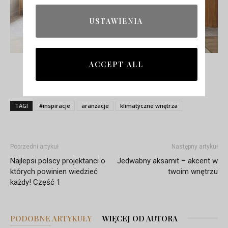
USTAWIENIA
ACCEPT ALL
Źródło:
A&B Curated
TAGI
#inspiracje
aranżacje
klimatyczne wnętrza
Poprzedni artykuł
Następny artykuł
Najlepsi polscy projektanci o
Jedwabny aksamit – akcent w
których powinien wiedzieć
twoim wnętrzu
każdy! Część 1
PODOBNE ARTYKUŁY
WIĘCEJ OD AUTORA