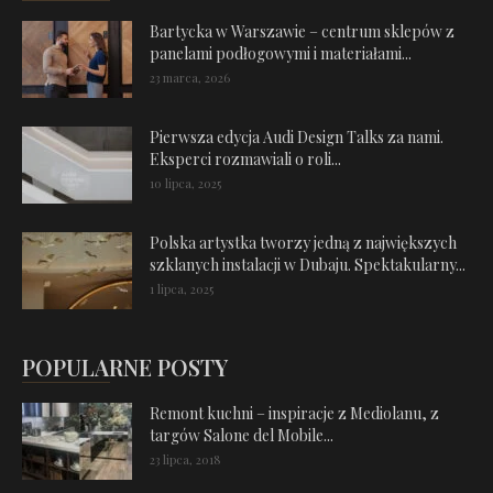
Bartycka w Warszawie – centrum sklepów z
panelami podłogowymi i materiałami...
23 marca, 2026
Pierwsza edycja Audi Design Talks za nami.
Eksperci rozmawiali o roli...
10 lipca, 2025
Polska artystka tworzy jedną z największych
szklanych instalacji w Dubaju. Spektakularny...
1 lipca, 2025
POPULARNE POSTY
Remont kuchni – inspiracje z Mediolanu, z
targów Salone del Mobile...
23 lipca, 2018