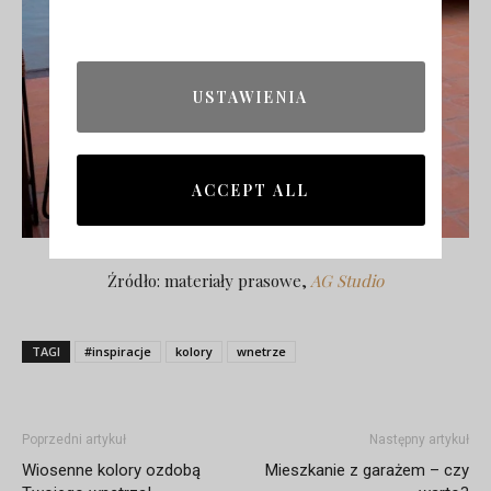
USTAWIENIA
ACCEPT ALL
Źródło: materiały prasowe,
AG Studio
TAGI
#inspiracje
kolory
wnetrze
Poprzedni artykuł
Następny artykuł
Wiosenne kolory ozdobą
Mieszkanie z garażem – czy