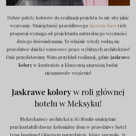
Dobór palety kolorów do realizacji projektu to nie aby jakie
wyzwanie. Umiejętność prawidłowego
łączenia barw
i ich
proporcji wymaga od projektanta naturalnego wyczucia i
dużego doświadczania. To właśnie wtedy rodzą się
prawdziwe dzieła i wzorcowe prace wybitnych architektów!
Dziś przedstawimy Wam przykład realizacji, gdzie
jaskrawe
kolory
w kontraście z klasyczną szarością budzi
niesamowite wrażenie!
Jaskrawe kolory
w roli głównej
hotelu w Meksyku!
Meksykańscy architekci z AG Studio umiejętnie
przekształcili dawny kolonialny dom w prawdziwy hotel
typu boutique! Głównym narzędziem, które sprawiło, że