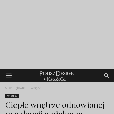
Strona główna
Wnętrza
Wnętrza
Ciepłe wnętrze odnowionej
rezydencji z pięknym