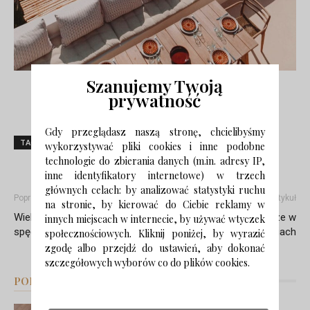
Szanujemy Twoją
prywatność
Źródło: materiały prasowe,
Amelia Tavella Architects
Gdy przeglądasz naszą stronę, chcielibyśmy
TAGI
#inspiracje
rezydencja
wnetrze
wykorzystywać pliki cookies i inne podobne
technologie do zbierania danych (m.in. adresy IP,
inne identyfikatory internetowe) w trzech
głównych celach: by analizować statystyki ruchu
Poprzedni artykuł
Następny artykuł
na stronie, by kierować do Ciebie reklamy w
Wielkanocne inspiracje – jak
Futurystyczne wnętrze w
innych miejscach w internecie, by używać wtyczek
spędzić święta w domu?
liliowych odcieniach
społecznościowych. Kliknij poniżej, by wyrazić
zgodę albo przejdź do ustawień, aby dokonać
szczegółowych wyborów co do plików cookies.
PODOBNE ARTYKUŁY
WIĘCEJ OD AUTORA