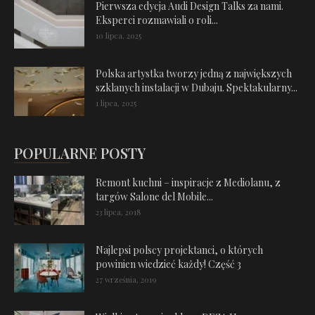
Pierwsza edycja Audi Design Talks za nami.
Eksperci rozmawiali o roli...
10 lipca, 2025
Polska artystka tworzy jedną z największych
szklanych instalacji w Dubaju. Spektakularny...
1 lipca, 2025
POPULARNE POSTY
Remont kuchni – inspiracje z Mediolanu, z
targów Salone del Mobile...
23 lipca, 2018
Najlepsi polscy projektanci, o których
powinien wiedzieć każdy! Część 3
27 września, 2019