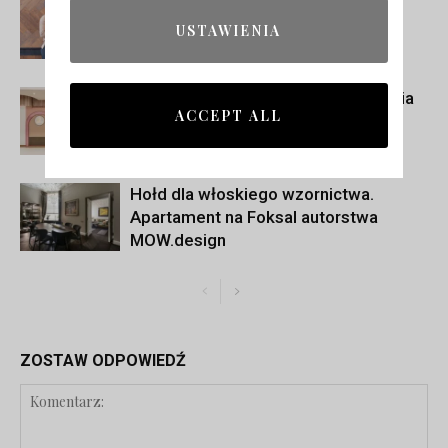
Bartycka w Warszawie – centrum
sklepów z panelami podłogowymi i
USTAWIENIA
materiałami do wnętrz
Wnętrze podane na słodko. Cukiernia
ACCEPT ALL
BŁOGO projektu Biuro Kreacja
Hołd dla włoskiego wzornictwa.
Apartament na Foksal autorstwa
MOW.design
ZOSTAW ODPOWIEDŹ