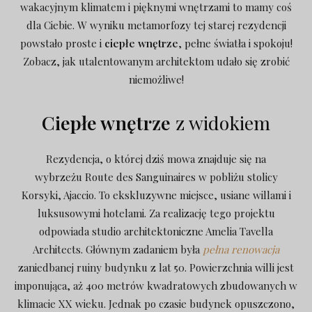
wakacyjnym klimatem i pięknymi wnętrzami to mamy coś
dla Ciebie. W wyniku metamorfozy tej starej rezydencji
powstało proste i
ciepłe wnętrze
, pełne światła i spokoju!
Zobacz, jak utalentowanym architektom udało się zrobić
niemożliwe!
Ciepłe wnętrze
z widokiem
Rezydencja, o której dziś mowa znajduje się na
wybrzeżu
Route des Sanguinaires
w pobliżu stolicy
Korsyki, Ajaccio. To ekskluzywne miejsce, usiane willami i
luksusowymi hotelami.
Za realizację tego projektu
odpowiada studio architektoniczne Amelia Tavella
Architects. Głównym zadaniem była
pełna renowacja
zaniedbanej ruiny budynku z lat
50. Powierzchnia willi jest
imponująca, aż 400 metrów kwadratowych zbudowanych w
klimacie XX wieku. Jednak po czasie budynek opuszczono,