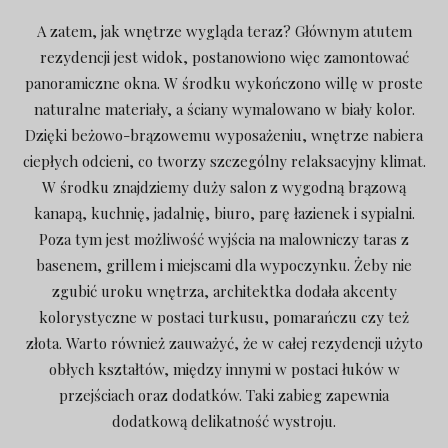
A zatem, jak wnętrze wygląda teraz? Głównym atutem
rezydencji jest widok, postanowiono więc zamontować
panoramiczne okna. W środku wykończono willę w proste
naturalne materiały, a ściany wymalowano w biały kolor.
Dzięki beżowo-brązowemu wyposażeniu, wnętrze nabiera
ciepłych odcieni, co tworzy szczególny relaksacyjny klimat.
W środku znajdziemy duży salon z wygodną brązową
kanapą, kuchnię, jadalnię, biuro, parę łazienek i sypialni.
Poza tym jest możliwość wyjścia na malowniczy taras z
basenem, grillem i miejscami dla wypoczynku. Żeby nie
zgubić uroku wnętrza, architektka dodała akcenty
kolorystyczne w postaci turkusu, pomarańczu czy też
złota. Warto również zauważyć, że w całej rezydencji użyto
obłych kształtów, między innymi w postaci łuków w
przejściach oraz dodatków. Taki zabieg zapewnia
dodatkową delikatność wystroju.