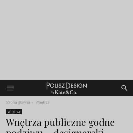
Strona główna
Wnętrza
Wnętrza
Wnętrza publiczne godne
podziwu – designerski