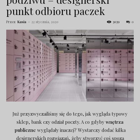
punkt odbioru paczek
Przez
Kasia
-
22 stycznia, 2020
3039
0
Już przyzwyczailiśmy się do tego, jak wygląda typowy
sklep, bank czy odział poczty. A co gdyby
wnętrza
publiczne
wyglądały inaczej? Wystarczy dodać kilka
designerskich rozwiązań, żeby stworzyć coś spoza