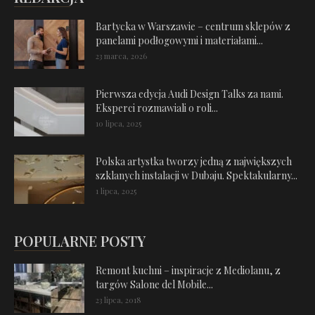
Bartycka w Warszawie – centrum sklepów z
panelami podłogowymi i materiałami...
23 marca, 2026
Pierwsza edycja Audi Design Talks za nami.
Eksperci rozmawiali o roli...
10 lipca, 2025
Polska artystka tworzy jedną z największych
szklanych instalacji w Dubaju. Spektakularny...
1 lipca, 2025
POPULARNE POSTY
Remont kuchni – inspiracje z Mediolanu, z
targów Salone del Mobile...
23 lipca, 2018