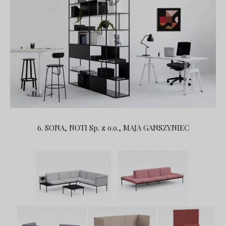
6. SONA, NOTI Sp. z o.o., MAJA GANSZYNIEC