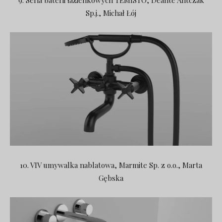
Sp.j., Michał Łój
10. VIV umywalka nablatowa, Marmite Sp. z o.o., Marta
Gębska