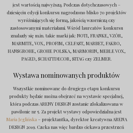
jest wartością najwyższą. Podczas dotychczasowych –
dziesięciu edycji konkursu nagrodzono blisko 70 projektów
wyróżniających się formą, jakością wzorniczą czy
zastosowanymi materiałami. Wśród laureatów konkursu
znalazły się m.in. takie marki jak: NOTI, FRANKE, VZÓR,
MARMITE, VOX, PROFIM, CELFAST, MARBET, FAKRO,
HANSGROHE, GROHE POLSKA, MARMORIN, MEBLE VOX,
PAGED, SCHATTDECOR, SITAG czy ZELMER.
Wystawa nominowanych produktów
Wszystkie nominowane do drugiego etapu konkursu
produkty będzie można obejrzeć na wystawie specjalnej,
która podczas ARENY DESIGN zostanie zlokalizowana w
pawilonie nr 5. Za projekt wystawy odpowiedzialna jest
Maria Jeglińska
– projektantka, dyrektor kreatywna ARENA
DESIGN 2019. Czeka nas więc bardzo ciekawa przestrzeń