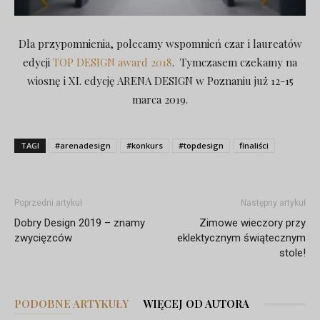
Dla przypomnienia, polecamy wspomnień czar i laureatów
edycji
TOP DESIGN award 2018
. Tymczasem czekamy na
wiosnę i XI. edycję ARENA DESIGN w Poznaniu już 12-15
marca 2019.
TAGI
#arenadesign
#konkurs
#topdesign
finaliści
Poprzedni artykuł
Następny artykuł
Dobry Design 2019 – znamy
Zimowe wieczory przy
zwycięzców
eklektycznym świątecznym
stole!
PODOBNE ARTYKUŁY
WIĘCEJ OD AUTORA