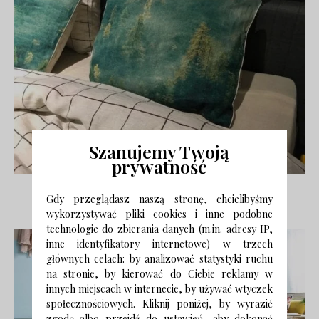
Szanujemy Twoją
prywatność
Gdy przeglądasz naszą stronę, chcielibyśmy
13. Listwa ESPUMO, VOX
wykorzystywać pliki cookies i inne podobne
technologie do zbierania danych (m.in. adresy IP,
inne identyfikatory internetowe) w trzech
głównych celach: by analizować statystyki ruchu
na stronie, by kierować do Ciebie reklamy w
innych miejscach w internecie, by używać wtyczek
społecznościowych. Kliknij poniżej, by wyrazić
zgodę albo przejdź do ustawień, aby dokonać