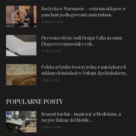
Bartycka w Warszawie – centrum sklepów z
panelami podłogowymi i materiałami...
23 marca, 2026
Pierwsza edycja Audi Design Talks za nami.
Eksperci rozmawiali o roli...
10 lipca, 2025
Polska artystka tworzy jedną z największych
szklanych instalacji w Dubaju. Spektakularny...
1 lipca, 2025
POPULARNE POSTY
Remont kuchni – inspiracje z Mediolanu, z
targów Salone del Mobile...
23 lipca, 2018