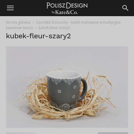
Strona główna
Opolskie Dziouchy – kubki malowane w tradycyjne
kwiatowe wzory
kubek-fleur-szary2
kubek-fleur-szary2