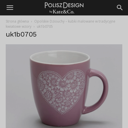
Strona główna
Opolskie Dziouchy – kubki malowane w tradycyjne
kwiatowe wzory
uk1b0705
uk1b0705