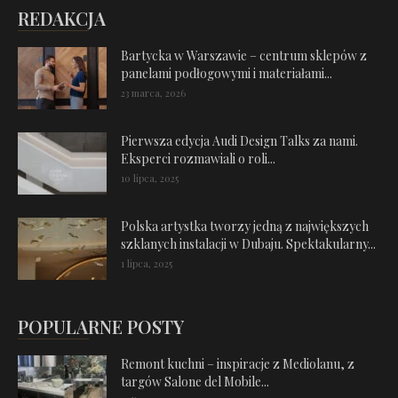
REDAKCJA
Bartycka w Warszawie – centrum sklepów z
panelami podłogowymi i materiałami...
23 marca, 2026
Pierwsza edycja Audi Design Talks za nami.
Eksperci rozmawiali o roli...
10 lipca, 2025
Polska artystka tworzy jedną z największych
szklanych instalacji w Dubaju. Spektakularny...
1 lipca, 2025
POPULARNE POSTY
Remont kuchni – inspiracje z Mediolanu, z
targów Salone del Mobile...