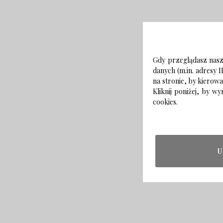
Gdy przeglądasz naszą
danych (m.in. adresy I
na stronie, by kierow
Kliknij poniżej, by 
cookies.
U