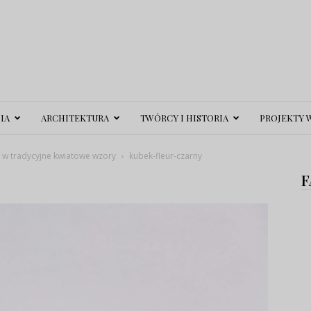
IA
ARCHITEKTURA
TWÓRCY I HISTORIA
PROJEKTY 
 w tradycyjne kwiatowe wzory
kubek-fleur-czarny
F