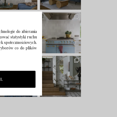
chnologie do zbierania
izować statystyki ruchu
zek społecznościowych.
 wyborów co do plików
LL