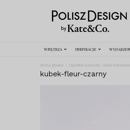
Polisz
Design
WNĘTRZA
INSPIRACJE
WYDARZEN
Strona główna
Opolskie Dziouchy – kubki malowane
kubek-fleur-czarny