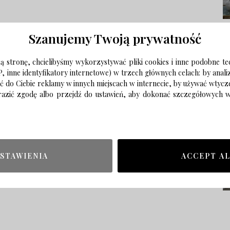
Szanujemy Twoją prywatność
 stronę, chcielibyśmy wykorzystywać pliki cookies i inne podobne te
P, inne identyfikatory internetowe) w trzech głównych celach: by anal
ać do Ciebie reklamy w innych miejscach w internecie, by używać wtyc
wyrazić zgodę albo przejdź do ustawień, aby dokonać szczegółowych
STAWIENIA
ACCEPT A