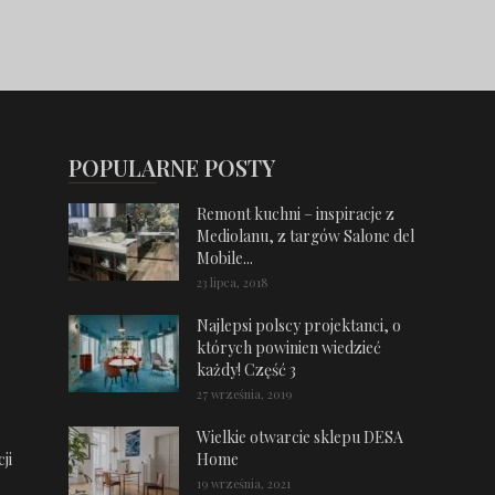
POPULARNE POSTY
Remont kuchni – inspiracje z
Mediolanu, z targów Salone del
Mobile...
23 lipca, 2018
Najlepsi polscy projektanci, o
których powinien wiedzieć
każdy! Część 3
27 września, 2019
Wielkie otwarcie sklepu DESA
ji
Home
19 września, 2021