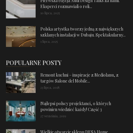
Pierwsza edycja Audi Design Talks za nami.
Eksperci rozmawiali o roli...
10 lipca, 2025
Polska artystka tworzy jedną z największych
szklanych instalacji w Dubaju. Spektakularny...
1 lipca, 2025
POPULARNE POSTY
Remont kuchni – inspiracje z Mediolanu, z
targów Salone del Mobile...
23 lipca, 2018
Najlepsi polscy projektanci, o których
powinien wiedzieć każdy! Część 3
27 września, 2019
Wielkie otwarcie sklepu DESA Home