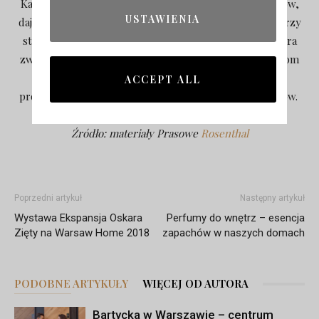
Każdy z działów Rosenthal proponuje szereg produktów,
USTAWIENIA
dających możliwość budowania wyjątkowej atmosfery przy
stole, odzwierciedlając tym samym filozofię marki, która
związana jest z chęcią wychodzenia naprzeciw potrzebom
zarówno indywidualnych użytkowników, jak i
ACCEPT ALL
profesjonalistów z branży hotelarskiej czy restauratorów.
Źródło: materiały Prasowe
Rosenthal
Poprzedni artykuł
Następny artykuł
Wystawa Ekspansja Oskara
Perfumy do wnętrz – esencja
Zięty na Warsaw Home 2018
zapachów w naszych domach
PODOBNE ARTYKUŁY
WIĘCEJ OD AUTORA
Bartycka w Warszawie – centrum