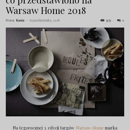
Warsaw Home 2018
Przez
Kasia
-
15 października, 2018
3233
0
Na tegorocznej 3. edycji targów
Warsaw Home
marka