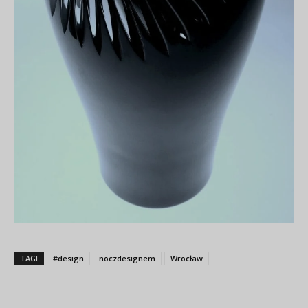
TAGI
#design
noczdesignem
Wrocław