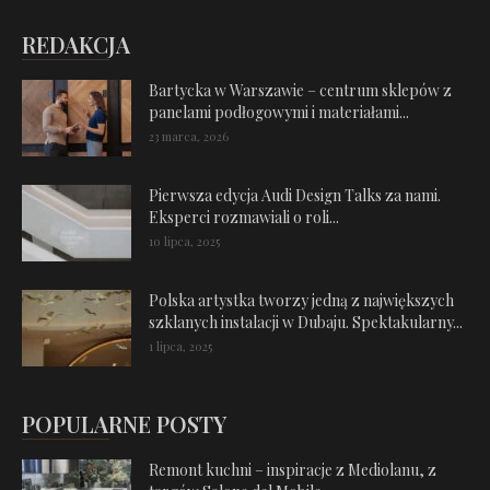
REDAKCJA
Bartycka w Warszawie – centrum sklepów z
panelami podłogowymi i materiałami...
23 marca, 2026
Pierwsza edycja Audi Design Talks za nami.
Eksperci rozmawiali o roli...
10 lipca, 2025
Polska artystka tworzy jedną z największych
szklanych instalacji w Dubaju. Spektakularny...
1 lipca, 2025
POPULARNE POSTY
Remont kuchni – inspiracje z Mediolanu, z