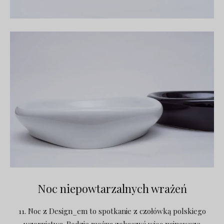
Noc niepowtarzalnych wrażeń
11. Noc z Design_em to spotkanie z czołówką polskiego
wzornictwa. Będzie można zobaczyć więc najnowsze