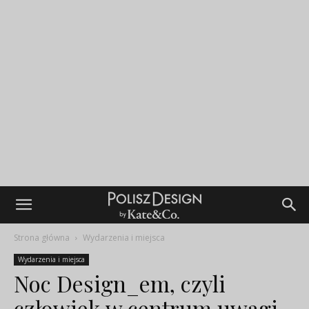
Strona główna
Wydarzenia i miejsca
Wydarzenia i miejsca
Noc Design_em, czyli
człowiek w centrum uwagi