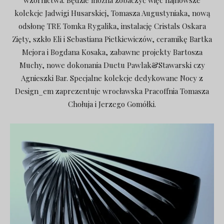
kolekcje Jadwigi Husarskiej, Tomasza Augustyniaka, nową
odsłonę TRE Tomka Rygalika, instalację Cristals Oskara
Zięty, szkło Eli i Sebastiana Pietkiewiczów, ceramikę Bartka
Mejora i Bogdana Kosaka, zabawne projekty
Bartosza
Muchy, nowe dokonania Duetu Pawlak&Stawarski czy
Agnieszki Bar. Specjalne kolekcje dedykowane Nocy z
Design_em zaprezentuje wrocławska Pracoffnia Tomasza
Chołuja i Jerzego Gomółki.