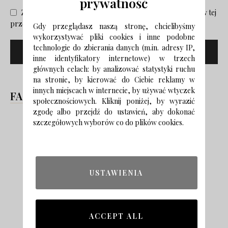
prywatność
Zapisz moje nazwisko, adres e-mail i stronę internetową w tej
przeglądarce na następny raz, gdy skomentuję.
Gdy przeglądasz naszą stronę, chcielibyśmy
wykorzystywać pliki cookies i inne podobne
technologie do zbierania danych (m.in. adresy IP,
inne identyfikatory internetowe) w trzech
głównych celach: by analizować statystyki ruchu
na stronie, by kierować do Ciebie reklamy w
innych miejscach w internecie, by używać wtyczek
FACEBOOK
społecznościowych. Kliknij poniżej, by wyrazić
zgodę albo przejdź do ustawień, aby dokonać
szczegółowych wyborów co do plików cookies.
USTAWIENIA
ACCEPT ALL