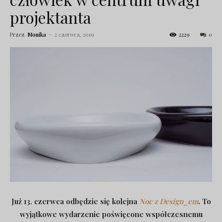
projektanta
Przez
Monika
-
2 czerwca, 2019
2229
0
Już 13. czerwca odbędzie się kolejna
Noc z Design_em
. To
wyjątkowe wydarzenie poświęcone współczesnemu