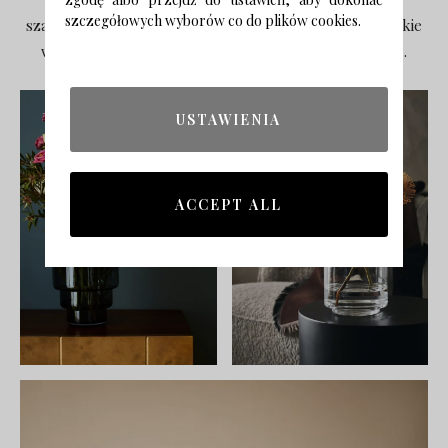
szczegółowych wyborów co do plików cookies.
szarości oraz ten piękna zgaszona ceglana czerwień. Takie
wazony pięknie ozdobią
salon
czy elegancką sypialnię.
USTAWIENIA
ACCEPT ALL