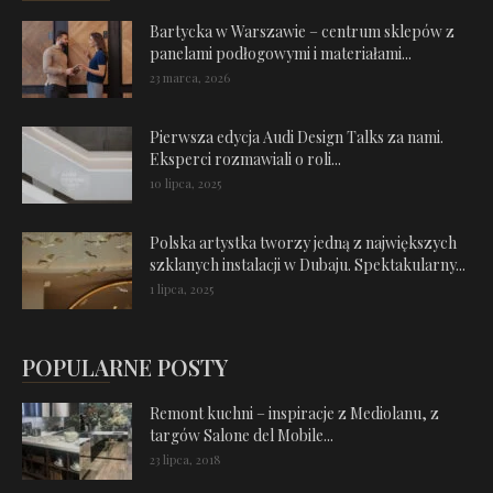
Bartycka w Warszawie – centrum sklepów z
panelami podłogowymi i materiałami...
23 marca, 2026
Pierwsza edycja Audi Design Talks za nami.
Eksperci rozmawiali o roli...
10 lipca, 2025
Polska artystka tworzy jedną z największych
szklanych instalacji w Dubaju. Spektakularny...
1 lipca, 2025
POPULARNE POSTY
Remont kuchni – inspiracje z Mediolanu, z
targów Salone del Mobile...
23 lipca, 2018