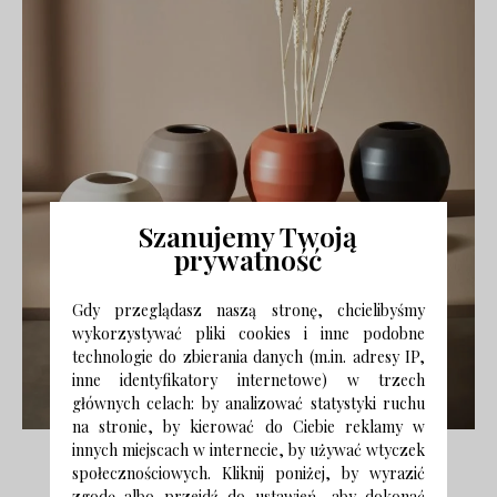
Szanujemy Twoją
prywatność
Gdy przeglądasz naszą stronę, chcielibyśmy
wykorzystywać pliki cookies i inne podobne
technologie do zbierania danych (m.in. adresy IP,
inne identyfikatory internetowe) w trzech
głównych celach: by analizować statystyki ruchu
na stronie, by kierować do Ciebie reklamy w
innych miejscach w internecie, by używać wtyczek
Jestem pod wielkim wrażeniem form i kolorów jakie
społecznościowych. Kliknij poniżej, by wyrazić
prezentują wszystkie kolekcje. Biel, zgaszone beże i
zgodę albo przejdź do ustawień, aby dokonać