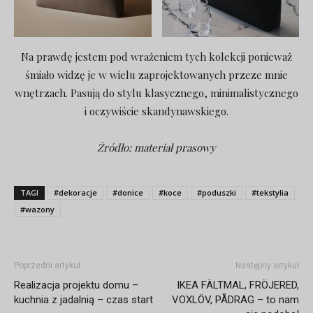
Na prawdę jestem pod wrażeniem tych kolekcji ponieważ
śmiało widzę je w wielu zaprojektowanych przeze mnie
wnętrzach. Pasują do stylu klasycznego, minimalistycznego
i oczywiście skandynawskiego.
Źródło: materiał prasowy
TAGI
#dekoracje
#donice
#koce
#poduszki
#tekstylia
#wazony
Poprzedni artykuł
Następny artykuł
Realizacja projektu domu –
IKEA FÄLTMAL, FRÖJERED,
kuchnia z jadalnią – czas start
VOXLÖV, PÅDRAG – to nam