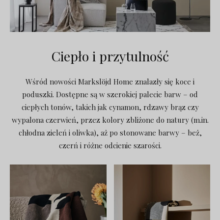
Ciepło i przytulność
Wśród nowości Markslöjd Home znalazły się koce i
poduszki. Dostępne są w szerokiej palecie barw – od
ciepłych tonów, takich jak cynamon, rdzawy brąz czy
wypalona czerwień, przez kolory zbliżone do natury (m.in.
chłodna zieleń i oliwka), aż po stonowane barwy – beż,
czerń i różne odcienie szarości.