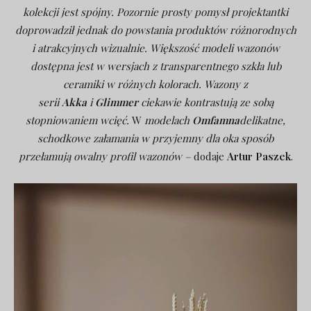
kolekcji jest spójny. Pozornie prosty pomysł projektantki
doprowadził jednak do powstania produktów różnorodnych
i atrakcyjnych wizualnie. Większość modeli wazonów
dostępna jest w wersjach z transparentnego szkła lub
ceramiki w różnych kolorach. Wazony z
serii
Akka
i
Glimmer
ciekawie kontrastują ze sobą
stopniowaniem wcięć.
W
modelach
Omfamna
delikatne,
schodkowe załamania w przyjemny dla oka sposób
przełamują owalny profil wazonów –
dodaje
Artur Paszek
.