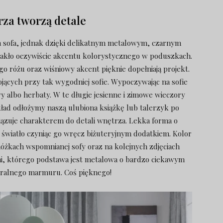
rza tworzą detale
a sofa, jednak dzięki delikatnym metalowym, czarnym
brakło oczywiście akcentu kolorystycznego w poduszkach.
o różu oraz wiśniowy akcent pięknie dopełniają projekt.
ących przy tak wygodniej sofie. Wypoczywając na sofie
y albo herbaty. W te długie jesienne i zimowe wieczory
ład odłożymy naszą ulubiona książkę lub talerzyk po
wiązuje charakterem do detali wnętrza. Lekka forma o
 światło czyniąc go wręcz biżuteryjnym dodatkiem. Kolor
żkach wspomnianej sofy oraz na kolejnych zdjęciach
ni, którego podstawa jest metalowa o bardzo ciekawym
turalnego marmuru. Coś pięknego!