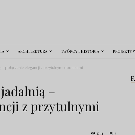
IA
ARCHITEKTURA
TWÓRCY I HISTORIA
PROJEKTY 
ią – połączenie elegancji z przytulnymi dodatkami
F
 jadalnią –
ncji z przytulnymi
3764
2