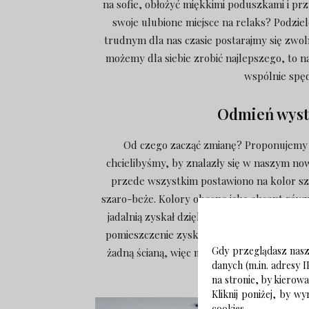
na sofie, obłożyć miękkimi poduszkami i pr
swoje ulubione miejsce na relaks? Podzie
trudnym dla nas czasie postarajmy się zwolni
możemy dla siebie zrobić najlepszego, to n
wspólnie spęd
Odmień wystr
Od czego zacząć zmianę? Proponujemy z
chcielibyśmy, by znalazły się w naszym n
przede wszystkim postawiono na kolor szar
szaro-beże. Kolory obecne jako akcent równi
jadalnią zyskał dzięki temu spójny charak
pomieszczenie zyskało dwie funkcje. Salon o
Gdy przeglądasz naszą
żadną ścianą, więc możemy poczuć tę prz
danych (m.in. adresy I
d
na stronie, by kierow
Kliknij poniżej, by 
cookies.