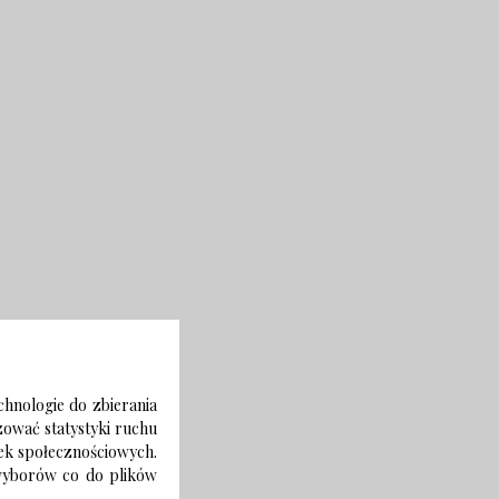
chnologie do zbierania
izować statystyki ruchu
zek społecznościowych.
 wyborów co do plików