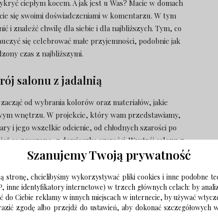
zykryć ciepłym kocem. A jak jest u Was? Macie w domach
lcie się swoimi doświadczeniami w komentarzu. W tym
ć i znaleźć chwilę dla siebie i dla najbliższych. Tym, co
auczyć się celebrować małe przyjemności, podobnie jak
zony czas z najbliższymi.
ój salonu z jadalnią
acząć od wybrania kolorów oraz materiałów, jakie
owym wnętrzu. W projekcie, który wam przedstawiamy,
y i jego wszelkie odcienie, od chłodnych szarości po
eż są zgaszone, z domieszką szarości. Wystrój salonu z
Szanujemy Twoją prywatność
ter. Do zagospodarowania była bardzo duża przestrzeń,
raz jadalnię. Pomieszczenia nie są oddzielone od siebie
 stronę, chcielibyśmy wykorzystywać pliki cookies i inne podobne te
estrzeń oraz utrzymywać kontakt wzrokowy z naszymi
P, inne identyfikatory internetowe) w trzech głównych celach: by anal
omownikami.
ać do Ciebie reklamy w innych miejscach w internecie, by używać wtyc
wyrazić zgodę albo przejdź do ustawień, aby dokonać szczegółowych