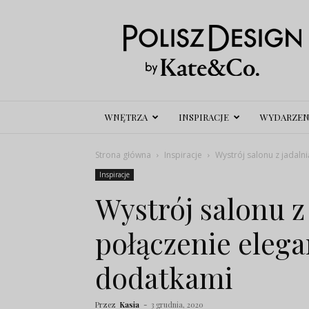
Polisz
Design
WNĘTRZA
INSPIRACJE
WYDARZEN
Strona główna
Inspiracje
Wystrój salonu z jadaln
Inspiracje
Wystrój salonu z
połączenie elega
dodatkami
Przez
Kasia
-
3 grudnia, 2020