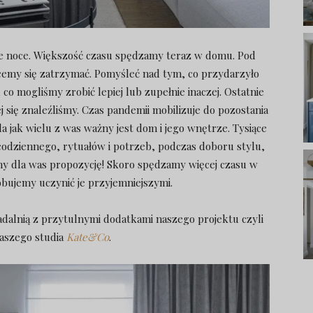
sze noce. Większość czasu spędzamy teraz w domu. Pod
hcemy się zatrzymać. Pomyśleć nad tym, co przydarzyło
co mogliśmy zrobić lepiej lub zupełnie inaczej. Ostatnie
j się znaleźliśmy. Czas pandemii mobilizuje do pozostania
 jak wielu z was ważny jest dom i jego wnętrze. Tysiące
dziennego, rytuałów i potrzeb, podczas doboru stylu,
my dla was propozycję! Skoro spędzamy więcej czasu w
bujemy uczynić je przyjemniejszymi.
dalnią z przytulnymi dodatkami naszego projektu czyli
aszego studia
Kate&Co
.