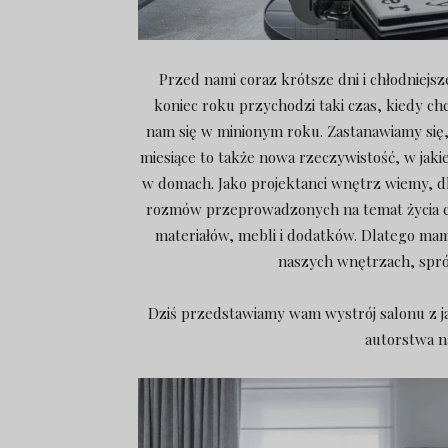
Przed nami coraz krótsze dni i chłodniej
koniec roku przychodzi taki czas, kiedy c
nam się w minionym roku. Zastanawiamy się, 
miesiące to także nowa rzeczywistość, w jakie
w domach. Jako projektanci wnętrz wiemy, dla
rozmów przeprowadzonych na temat życia co
materiałów, mebli i dodatków. Dlatego ma
naszych wnętrzach, spró
Dziś przedstawiamy wam wystrój salonu z ja
autorstwa n