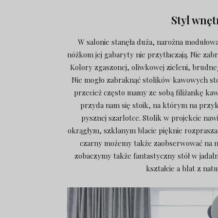
Styl wnęt
W salonie stanęła duża, narożna modułow
nóżkom jej gabaryty nie przytłaczają. Nie za
Kolory zgaszonej, oliwkowej zieleni, brudneg
Nie mogło zabraknąć stolików kawowych stoj
przecież często mamy ze sobą filiżankę kaw
przyda nam się stoik, na którym na przyk
pysznej szarlotce. Stolik w projekcie na
okrągłym, szklanym blacie pięknie rozprasza
czarny możemy także zaobserwować na nó
zobaczymy także fantastyczny stół w jadal
kształcie a blat z na