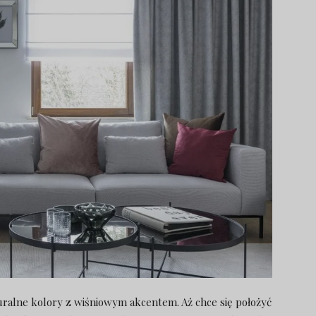
uralne kolory z wiśniowym akcentem. Aż chce się położyć