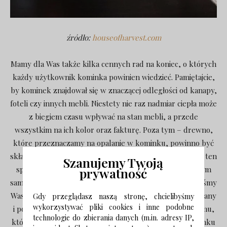
źródło:
houseofharvest.com
Mamy dla Was także kilka cennych rad na koniec, o których
każdy użytkownik kominka powinien wiedzieć. Pamiętajcie,
by kominek znajdował się w znaczącej odległości od kanapy,
foteli czy innych mebli. Niestety nie raz nadmiar ciepła może
z biegiem czasu wpływać na stan mebli, a przede
wszystkim na ich kolor oraz fakturę. Poza tym – drewno,
które przeznaczamy na opalanie w kominku, powinno być
składowane po ścięciu przynajmniej przez okres 2 lat. W ten
Szanujemy Twoją
sposób pozbędziecie się z niego wilgoci, zwiększając tym
prywatność
samym jego wartość opałową. Mamy nadzieję, że zdołałyśmy
Was przekonać do kominka i że już powstają pierwsze plany
Gdy przeglądasz naszą stronę, chcielibyśmy
wykorzystywać pliki cookies i inne podobne
i pomysły na jego projekt. Bez wątpienia to element domu,
technologie do zbierania danych (m.in. adresy IP,
który zwraca na siebie uwagę, a ogrzanie się przy kominku