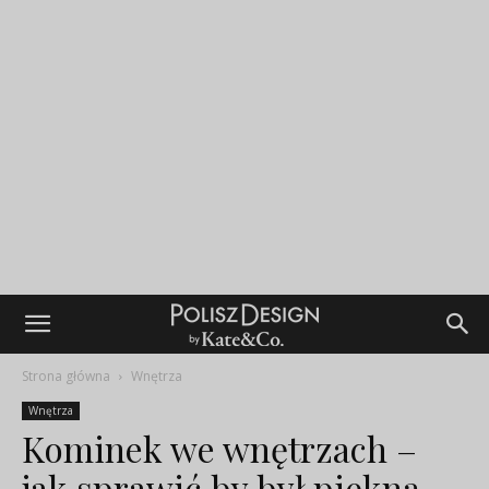
Strona główna
Wnętrza
Wnętrza
Kominek we wnętrzach –
jak sprawić by był piękną