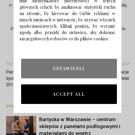
inne identyfikatory internetowe) w trzech
w okresie jesienno – zimowym może okazać się doskonałą
głównych celach: by analizować statystyki ruchu
formą relaksu.
na stronie, by kierować do Ciebie reklamy w
innych miejscach w internecie, by używać wtyczek
społecznościowych. Kliknij poniżej, by wyrazić
Dziękujemy firmie
Extradom
za pomoc w przygotowaniu
zgodę albo przejdź do ustawień, aby dokonać
artykułu.
szczegółowych wyborów co do plików cookies.
Poprzedni artykuł
Następny artykuł
USTAWIENIA
Pierre Frey, czyli francuski styl
Terracotta, czyli inspiracje
życia odwiedził Warsaw Home
kolorem czerwonej glinki
2017
ACCEPT ALL
PODOBNE ARTYKUŁY
WIĘCEJ OD AUTORA
Bartycka w Warszawie – centrum
sklepów z panelami podłogowymi i
materiałami do wnętrz