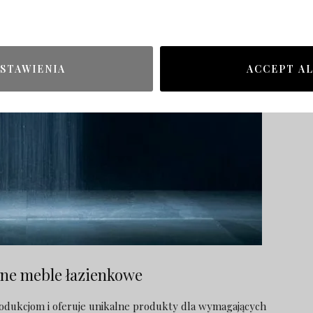
STAWIENIA
ACCEPT A
lne meble łazienkowe
dukcjom i oferuje unikalne produkty dla wymagających