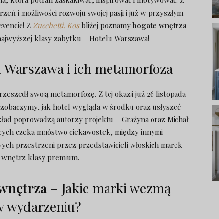
ina, która potrafi zaskakiwać, inspirować i motywować. Z
eń i możliwości rozwoju swojej pasji i już w przyszłym
vencie! Z
Zucchetti. Kos
bliżej poznamy
bogate wnętrza
ajwyższej klasy zabytku – Hotelu Warszawa!
 Warszawa i ich metamorfoza
zeszedł swoją metamorfozę. Z tej okazji już 26 listopada
 zobaczymy, jak hotel wygląda w środku oraz usłyszeć
ykład poprowadzą autorzy projektu – Grażyna oraz Michał
ących czeka mnóstwo ciekawostek, między innymi
ych przestrzeni przez przedstawicieli włoskich marek
 wnętrz klasy premium.
 wnętrza
– Jakie marki wezmą
w wydarzeniu?