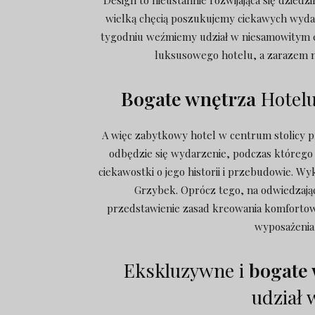
Design to nieustannie rozwijająca się dziedz
wielką chęcią poszukujemy ciekawych wydarz
tygodniu weźmiemy udział w niesamowitym e
luksusowego hotelu, a zarazem n
Bogate wnętrza
Hotelu
A więc zabytkowy hotel w centrum stolicy pr
odbędzie się wydarzenie, podczas którego
ciekawostki o jego historii i przebudowie. W
Grzybek. Oprócz tego, na odwiedzaj
przedstawienie zasad kreowania komfortow
wyposażenia
Ekskluzywne i
bogate
udział 