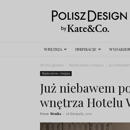
Polisz
Design
WNĘTRZA
INSPIRACJE
WYDARZEN
Strona główna
Wydarzenia i miejsca
Już niebawe
Wydarzenia i miejsca
Już niebawem p
wnętrza Hotelu 
Przez
Monika
-
18 listopada, 2019