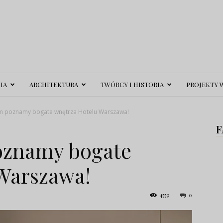
IA
ARCHITEKTURA
TWÓRCY I HISTORIA
PROJEKTY 
m poznamy bogate wnętrza Hotelu Warszawa!
F
oznamy bogate
Warszawa!
4559
0