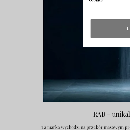
U
RAB – unika
Ta marka wychodzi na przekór masowym pro