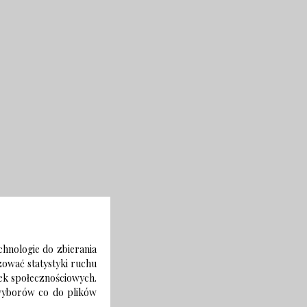
chnologie do zbierania
izować statystyki ruchu
zek społecznościowych.
 wyborów co do plików