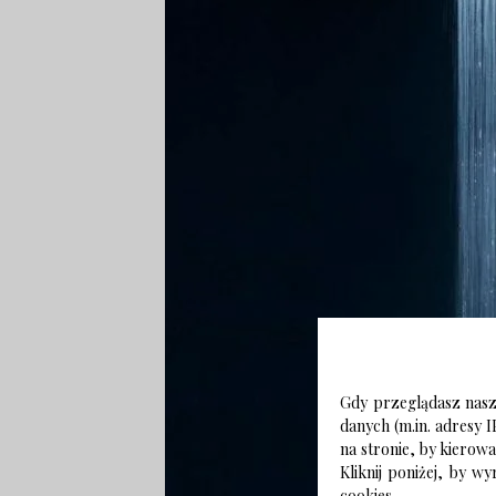
Gdy przeglądasz naszą
danych (m.in. adresy I
na stronie, by kierow
Kliknij poniżej, by 
cookies.