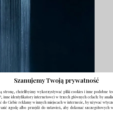
Szanujemy Twoją prywatność
 stronę, chcielibyśmy wykorzystywać pliki cookies i inne podobne te
P, inne identyfikatory internetowe) w trzech głównych celach: by anal
ać do Ciebie reklamy w innych miejscach w internecie, by używać wtyc
wyrazić zgodę albo przejdź do ustawień, aby dokonać szczegółowych