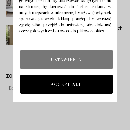
Stylowy i praktyczny – stoliczek
głównych celach: by analizować statystyki ruchu
na stronie, by kierować do Ciebie reklamy w
kawowy do małego mieszkania w
innych miejscach w internecie, by używać wtyczek
bloku
społecznościowych. Kliknij poniżej, by wyrazić
zgodę albo przejdź do ustawień, aby dokonać
Trendy łazienkowe 2024 – 5 modnych
szczegółowych wyborów co do plików cookies.
inspiracji
USTAWIENIA
ZOSTAW ODPOWIEDŹ
ACCEPT ALL