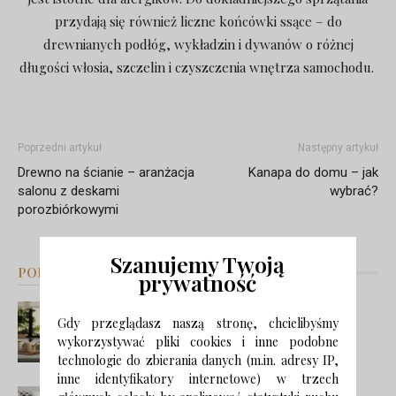
przydają się również liczne końcówki ssące – do
drewnianych podłóg, wykładzin i dywanów o różnej
długości włosia, szczelin i czyszczenia wnętrza samochodu.
Poprzedni artykuł
Następny artykuł
Drewno na ścianie – aranżacja
Kanapa do domu – jak
salonu z deskami
wybrać?
porozbiórkowymi
Szanujemy Twoją
PODOBNE ARTYKUŁY
WIĘCEJ OD AUTORA
prywatność
Zmysły i świadomość: najnowsze
Gdy przeglądasz naszą stronę, chcielibyśmy
trendy w projektowaniu kuchni
wykorzystywać pliki cookies i inne podobne
technologie do zbierania danych (m.in. adresy IP,
inne identyfikatory internetowe) w trzech