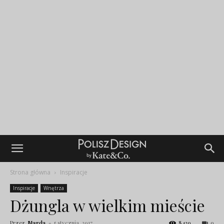
Strona główna
Inspiracje
Inspiracje
Wnętrza
Dżungla w wielkim mieście
Przez
Magda
-
5 stycznia, 2017
8420
0