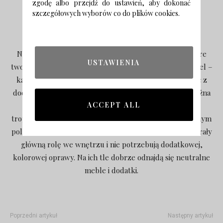
zgodę albo przejdź do ustawień, aby dokonać
szczegółowych wyborów co do plików cookies.
MUMLA
Nasza tropikalna rewolucja opiera się na detalach, które
USTAWIENIA
tworzą klimat. Poduszki z motywem liści, plakaty, pościel –
każdą z tych rzeczy możemy wymieniać i komponować z
dodatkami, które już mamy w domu. Zieleń dżungli można
ACCEPT ALL
zestawiać z drobnymi przedmiotami w kolorze
tropikalnych kwiatów. Bardziej odważnym i zdecydowanym
polecamy fototapety z pięknymi wzorami, które będą grały
główną rolę we wnętrzu i nie potrzebują dodatkowej,
kolorowej oprawy. Na ich tle dobrze odnajdą się neutralne
meble i dodatki.
Poprzedni artykuł
Następny artykuł