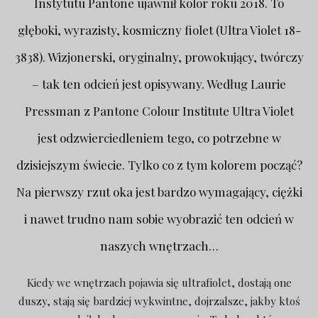
Instytutu Pantone ujawnił kolor roku 2018. To
głęboki, wyrazisty, kosmiczny fiolet (Ultra Violet 18-
3838). Wizjonerski, oryginalny, prowokujący, twórczy
– tak ten odcień jest opisywany. Według Laurie
Pressman z Pantone Colour Institute Ultra Violet
jest odzwierciedleniem tego, co potrzebne w
dzisiejszym świecie. Tylko co z tym kolorem począć?
Na pierwszy rzut oka jest bardzo wymagający, ciężki
i nawet trudno nam sobie wyobrazić ten odcień w
naszych wnętrzach…
Kiedy we wnętrzach pojawia się ultrafiolet, dostają one
duszy, stają się bardziej wykwintne, dojrzalsze, jakby ktoś