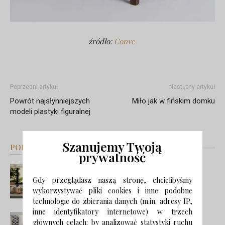
źródło:
Conve
Poprzedni artykuł
Następny artykuł
Powrót najsłynniejszych
Miło jak w fińskim domku
modeli plastyki figuralnej
Szanujemy Twoją
PODOBNE ARTYKUŁY
WIĘCEJ OD AUTORA
prywatność
Zmysły i świadomość: najnowsze
Gdy przeglądasz naszą stronę, chcielibyśmy
trendy w projektowaniu kuchni
wykorzystywać pliki cookies i inne podobne
technologie do zbierania danych (m.in. adresy IP,
inne identyfikatory internetowe) w trzech
Stylowy i praktyczny – stoliczek
głównych celach: by analizować statystyki ruchu