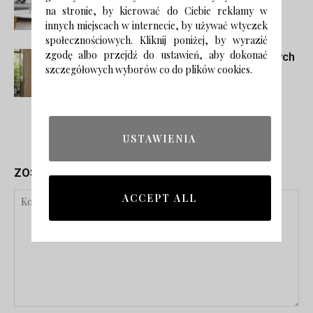
kawowy do małego mieszkania w
na stronie, by kierować do Ciebie reklamy w
bloku
innych miejscach w internecie, by używać wtyczek
społecznościowych. Kliknij poniżej, by wyrazić
zgodę albo przejdź do ustawień, aby dokonać
Trendy łazienkowe 2024 – 5 modnych
szczegółowych wyborów co do plików cookies.
inspiracji
USTAWIENIA
ZOSTAW ODPOWIEDŹ
ACCEPT ALL