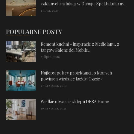
szklanych instalacji w Dubaju. Spektakularny...
1 lipca, 2025
POPULARNE POSTY
Remont kuchni – inspiracje z Mediolanu, z
targów Salone del Mobile...
23 lipca, 2018
Najlepsi polscy projektanci, o których
powinien wiedzieć każdy! Część 3
27 września, 2019
Wielkie otwarcie sklepu DESA Home
19 września, 2021