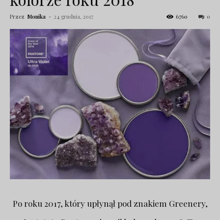
Przez
Monika
-
24 grudnia, 2017
6760
0
Po roku 2017, który upłynął pod znakiem Greenery,