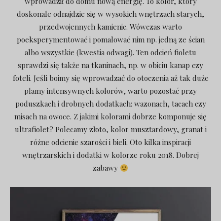
wprowadził do domu nową energię. To kolor, który
doskonale odnajdzie się w wysokich wnętrzach starych,
przedwojennych kamienic. Wówczas warto
poeksperymentować i pomalować nim np. jedną ze ścian
albo wszystkie (kwestia odwagi). Ten odcień fioletu
sprawdzi się także na tkaninach, np. w obiciu kanap czy
foteli. Jeśli boimy się wprowadzać do otoczenia aż tak duże
plamy intensywnych kolorów, warto pozostać przy
poduszkach i drobnych dodatkach: wazonach, tacach czy
misach na owoce. Z jakimi kolorami dobrze komponuje się
ultrafiolet? Polecamy złoto, kolor musztardowy, granat i
różne odcienie szarości i bieli. Oto kilka inspiracji
wnętrzarskich i dodatki w kolorze roku 2018. Dobrej
zabawy