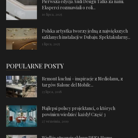
Pierwsza edycja Audi Design Talks za nami.
Eksperci rozmawiali o roli...
10 lipca, 2025
Polska artystka tworzy jedną z największych
szklanych instalacji w Dubaju. Spektakularny...
1 lipca, 2025
POPULARNE POSTY
Remont kuchni – inspiracje z Mediolanu, z
targów Salone del Mobile...
23 lipca, 2018
Najlepsi polscy projektanci, o których
powinien wiedzieć każdy! Część 3
27 września, 2019
Wielkie otwarcie sklepu DESA Home