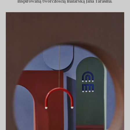
inspirowaną twórczością malarską Jana Tarasina.