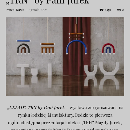
Przez
Kasia
-
13 maja, 2021
2579
0
„UKŁAD”. TRN by Pani Jurek
– wystawa zorganizowana na
rynku łódzkiej Manufaktury. Będzie to pierwsza
ogólnodostępna prezentacja kolekcji „TRN” Magdy Jurek,
wyróżnionej nagrodą Mazda Design Award za rok 2020.