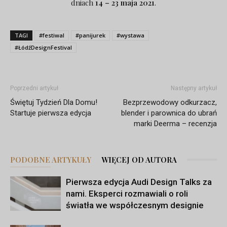
dniach
14 – 23 maja 2021
.
TAGI
#festiwal
#panijurek
#wystawa
#ŁódźDesignFestival
Poprzedni artykuł
Następny artykuł
Świętuj Tydzień Dla Domu!
Bezprzewodowy odkurzacz,
Startuje pierwsza edycja
blender i parownica do ubrań
marki Deerma – recenzja
PODOBNE ARTYKUŁY
WIĘCEJ OD AUTORA
Pierwsza edycja Audi Design Talks za
nami. Eksperci rozmawiali o roli
światła we współczesnym designie