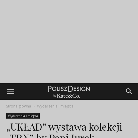
Strona główna
Wydarzenia i miejsca
Wydarzenia i miejsca
„UKŁAD” wystawa kolekcji
„TRN” by Pani Jurek