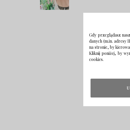
Gdy przeglądasz naszą
danych (m.in. adresy I
na stronie, by kierow
Kliknij poniżej, by 
cookies.
U