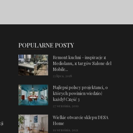
POPULARNE POSTY
Remont kuchni – inspiracje z
Mediolanu, z targów Salone del
Mobile...
23 lipca, 2018
Najlepsi polscy projektanci, o
których powinien wiedzieć
każdy! Część 3
27 września, 2019
Wielkie otwarcie sklepu DESA
ji
Home
19 września, 2021