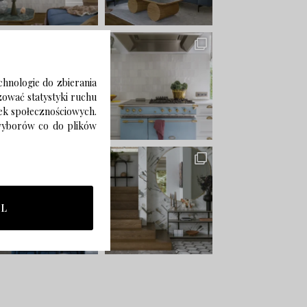
chnologie do zbierania
izować statystyki ruchu
zek społecznościowych.
 wyborów co do plików
LL