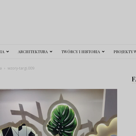
IA
ARCHITEKTURA
TWÓRCY I HISTORIA
PROJEKTY 
a
wzory-targi.009
F