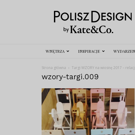
Polisz
Design
WNĘTRZA
INSPIRACJE
WYDARZEN
Strona główna
Targi WZORY na wiosnę 2017 – relacj
wzory-targi.009