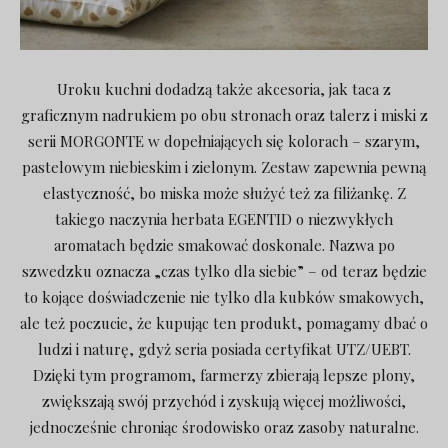
Uroku kuchni dodadzą także akcesoria, jak taca z
graficznym nadrukiem po obu stronach oraz talerz i miski z
serii MORGONTE w dopełniających się kolorach – szarym,
pastelowym niebieskim i zielonym. Zestaw zapewnia pewną
elastyczność, bo miska może służyć też za filiżankę. Z
takiego naczynia herbata EGENTID o niezwykłych
aromatach będzie smakować doskonale. Nazwa po
szwedzku oznacza „czas tylko dla siebie” – od teraz będzie
to kojące doświadczenie nie tylko dla kubków smakowych,
ale też poczucie, że kupując ten produkt, pomagamy dbać o
ludzi i naturę, gdyż seria posiada certyfikat UTZ/UEBT.
Dzięki tym programom, farmerzy zbierają lepsze plony,
zwiększają swój przychód i zyskują więcej możliwości,
jednocześnie chroniąc środowisko oraz zasoby naturalne.