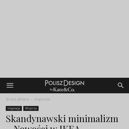
Strona główna
Inspiracje
Inspiracje
Wnętrza
Skandynawski minimalizm
– Nowości w IKEA