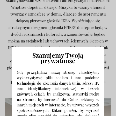
skandynawskim wzornictwem i autentycznymi materiałami.
Wnętrze dopełni… dźwięk. Muzyka to ważny element
tworzący atmosferę w domu, dlatego do asortymentu
dołączą pierwsze głośniki IKEA. Wyróżniające się
atrakcyjnym designem głośniki ENEBY dostępne będą w
dwóch rozmiarach i kolorach, a zamontować je będzie
można na stojakach lub uchwytach ściennych. Sierpień w
IKEA to nowości także do pielęgnacji domowej zieleni, jak
Szanujemy Twoją
utrzymana w kolorach kości słoniowej i złota konewka
prywatność
VATTENKRASSE. Dzięki niej podlewanie roślin stanie się
pięknym elementem dnia, ponieważ sama w sobie stanowi
Gdy przeglądasz naszą stronę, chcielibyśmy
dekorację. Nie trzeba chować jej w szafie – wręcz
wykorzystywać pliki cookies i inne podobne
przeciwnie, warto ją wyeksponować obok domowych
technologie do zbierania danych (m.in. adresy IP,
roślin.
inne identyfikatory internetowe) w trzech
głównych celach: by analizować statystyki ruchu
na stronie, by kierować do Ciebie reklamy w
innych miejscach w internecie, by używać wtyczek
społecznościowych. Kliknij poniżej, by wyrazić
zgodę albo przejdź do ustawień, aby dokonać