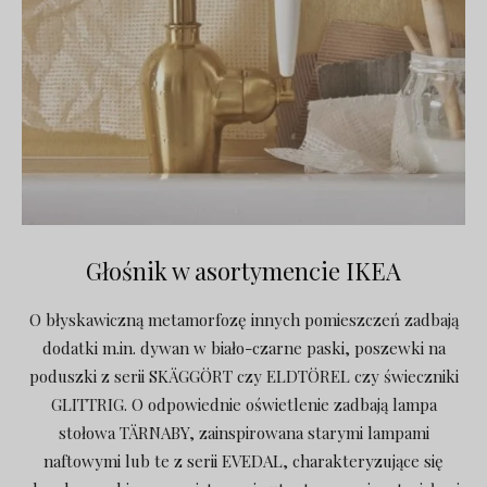
Głośnik w asortymencie IKEA
O błyskawiczną metamorfozę innych pomieszczeń zadbają
dodatki m.in. dywan w biało-czarne paski, poszewki na
poduszki z serii SKÄGGÖRT czy ELDTÖREL czy świeczniki
GLITTRIG. O odpowiednie oświetlenie zadbają lampa
stołowa TÄRNABY, zainspirowana starymi lampami
naftowymi lub te z serii EVEDAL, charakteryzujące się