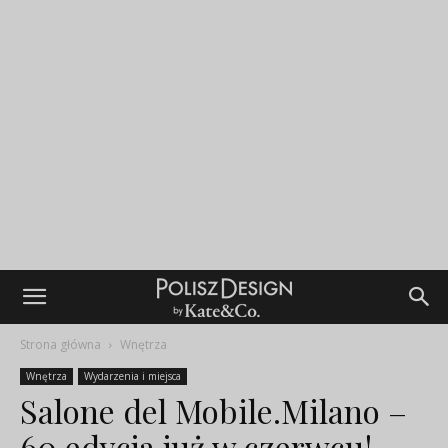
Strona główna
Wnętrza
Wnętrza
Wydarzenia i miejsca
Salone del Mobile.Milano –
60 edycja już w czerwcu!