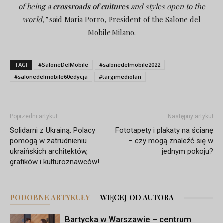
of being a
crossroads of cultures
and styles open to the
world,”
said Maria Porro, President of the Salone del
Mobile.Milano.
TAGI
#SaloneDelMobile
#salonedelmobile2022
#salonedelmobile60edycja
#targimediolan
Poprzedni artykuł
Następny artykuł
Solidarni z Ukrainą. Polacy
Fototapety i plakaty na ścianę
pomogą w zatrudnieniu
– czy mogą znaleźć się w
ukraińskich architektów,
jednym pokoju?
grafików i kulturoznawców!
PODOBNE ARTYKUŁY
WIĘCEJ OD AUTORA
Bartycka w Warszawie – centrum