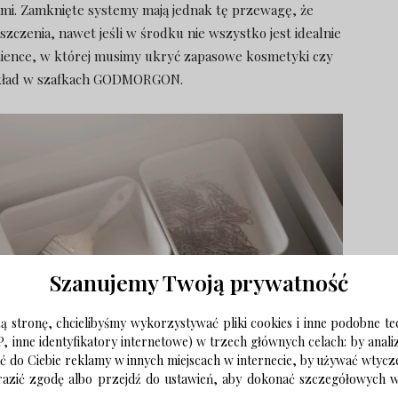
ami. Zamknięte systemy mają jednak tę przewagę, że
czenia, nawet jeśli w środku nie wszystko jest idealnie
azience, w której musimy ukryć zapasowe kosmetyki czy
ykład w szafkach GODMORGON.
Szanujemy Twoją prywatność
 stronę, chcielibyśmy wykorzystywać pliki cookies i inne podobne te
P, inne identyfikatory internetowe) w trzech głównych celach: by anal
ać do Ciebie reklamy w innych miejscach w internecie, by używać wtyc
wyrazić zgodę albo przejdź do ustawień, aby dokonać szczegółowych