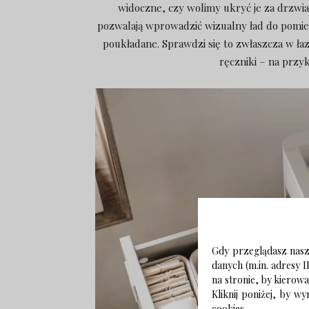
widoczne, czy wolimy ukryć je za drzwi
pozwalają wprowadzić wizualny ład do pomiesz
poukładane. Sprawdzi się to zwłaszcza w ł
ręczniki – na prz
Gdy przeglądasz naszą
danych (m.in. adresy I
na stronie, by kierow
Kliknij poniżej, by 
cookies.