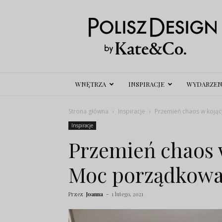
Polisz
Design
WNĘTRZA
INSPIRACJE
WYDARZEN
Strona główna
Inspiracje
Przemień chaos w kojąc
Inspiracje
Przemień chaos 
Moc porządkowan
Przez
Joanna
-
1 lutego, 2021