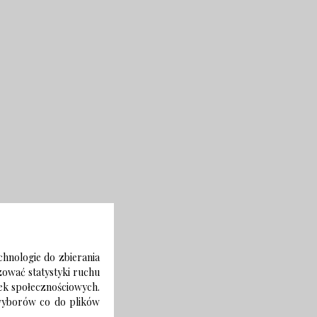
chnologie do zbierania
izować statystyki ruchu
zek społecznościowych.
 wyborów co do plików