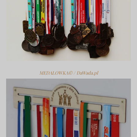
MEDALOWKA© / DaWada.pl