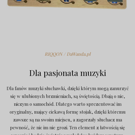
RIQQON / DaWanda.pl
Dla pasjonata muzyki
Dla fanów muzyki słuchawki, dzięki którym mogą zanurzyć
się w ulubionych brzmieniach, są świętością. Dbają o nie,
niczym o samochód. Dlatego warto sprezentować im
oryginalny, mający ciekawą formę stojak, dzięki któremu
zawsze są na swoim miejscu, a zagorzały słuchacz ma
pewność, że nic im nie grozi. Ten element z łatwością się