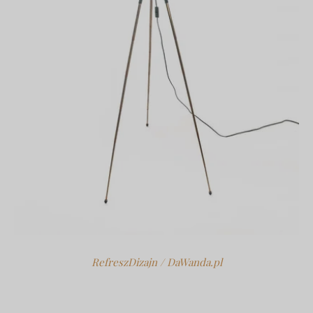
RefreszDizajn / DaWanda.pl