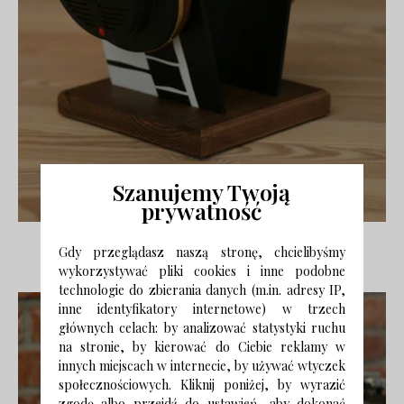
Szanujemy Twoją
prywatność
Gdy przeglądasz naszą stronę, chcielibyśmy
eclecTHING / DaWanda.pl
wykorzystywać pliki cookies i inne podobne
technologie do zbierania danych (m.in. adresy IP,
inne identyfikatory internetowe) w trzech
głównych celach: by analizować statystyki ruchu
na stronie, by kierować do Ciebie reklamy w
innych miejscach w internecie, by używać wtyczek
społecznościowych. Kliknij poniżej, by wyrazić
zgodę albo przejdź do ustawień, aby dokonać