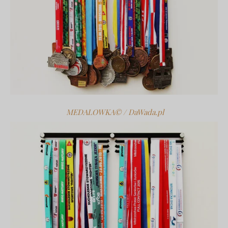
MEDALOWKA© / DaWada.pl