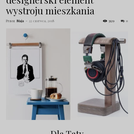
wystroju mieszkania
Przez
Maja
-
22 czerwca, 2018
3129
0
Dla Taty