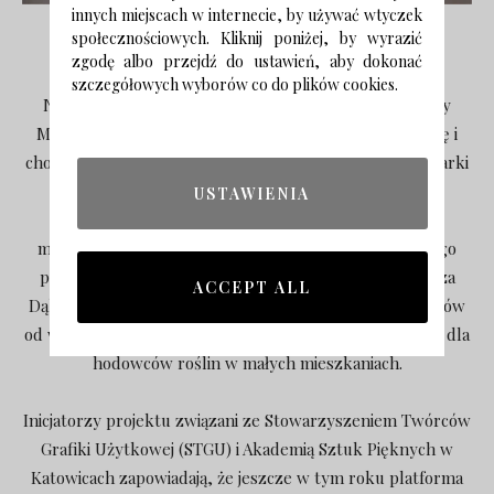
innych miejscach w internecie, by używać wtyczek
społecznościowych. Kliknij poniżej, by wyrazić
Bows and Ribbon
zgodę albo przejdź do ustawień, aby dokonać
szczegółowych wyborów co do plików cookies.
Na
GustGust.com
znajdziemy polskie marki, m.in. Lazy
Monkey, marki ubrań stworzonej przez Magę, aktorkę i
choreografkę, Boguslavskaya (wyposażenie wnętrz), marki
której twórczyni proponuje ręcznie wypalane deski
USTAWIENIA
ceramiczne, czy UAU Project (wyposażenie wnętrz),
multidyscyplinarnego studia projektowego tworzonego
przez duet projektantów – Justynę Fałdzińską i Miłosza
ACCEPT ALL
Dąbrowskiego – projektującego szeroką gamę produktów
od wyjątkowych i nagradzanych mebli po mini szklarnie dla
hodowców roślin w małych mieszkaniach.
Inicjatorzy projektu związani ze Stowarzyszeniem Twórców
Grafiki Użytkowej (STGU) i Akademią Sztuk Pięknych w
Katowicach zapowiadają, że jeszcze w tym roku platforma