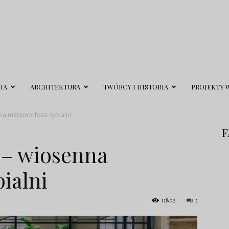
IA
ARCHITEKTURA
TWÓRCY I HISTORIA
PROJEKTY 
nna metamorfoza sypialni
F
 – wiosenna
ialni
11802
5