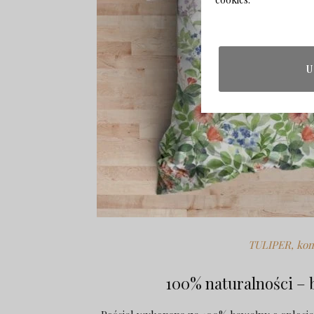
U
TULIPER, komp
100% naturalności – 