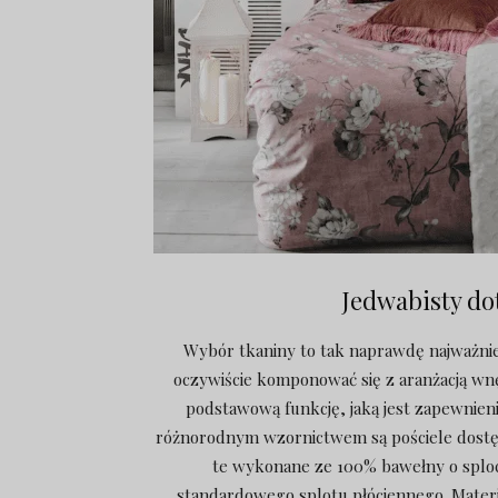
Jedwabisty do
Wybór tkaniny to tak naprawdę najważnie
oczywiście komponować się z aranżacją wnęt
podstawową funkcję, jaką jest zapewnie
różnorodnym wzornictwem są pościele dostę
te wykonane ze 100% bawełny o sploci
standardowego splotu płóciennego. Materi