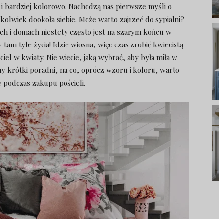
j i bardziej kolorowo. Nachodzą nas pierwsze myśli o
olwiek dookoła siebie. Może warto zajrzeć do sypialni?
ch i domach niestety często jest na szarym końcu w
tam tyle życia! Idzie wiosna, więc czas zrobić kwiecistą
iel w kwiaty. Nie wiecie, jaką wybrać, aby była miła w
y krótki poradni, na co, oprócz wzoru i koloru, warto
 podczas zakupu pościeli.