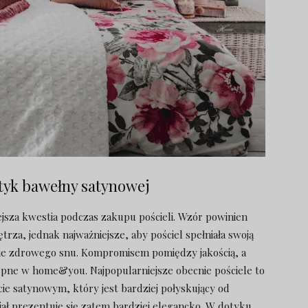
tyk bawełny satynowej
jsza kwestia podczas zakupu pościeli. Wzór powinien
rza, jednak najważniejsze, aby pościel spełniała swoją
nie zdrowego snu. Kompromisem pomiędzy jakością, a
pne w home&you. Najpopularniejsze obecnie pościele to
e satynowym, który jest bardziej połyskujący od
ał prezentuje się zatem bardziej elegancko. W dotyku