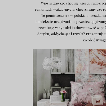
Wiosną zawsze chce się więcej, radośnie
remontach wakacyjnych i chęć zmiany czegok
To pomieszczenie w polskich mieszkania
kontekście urządzania, a przecież spędzamy 
rewolucję w sypialni i zainwestować w pośc
dotyku, oddychająca i trwała? Prezentujem
zwrócić uwagę