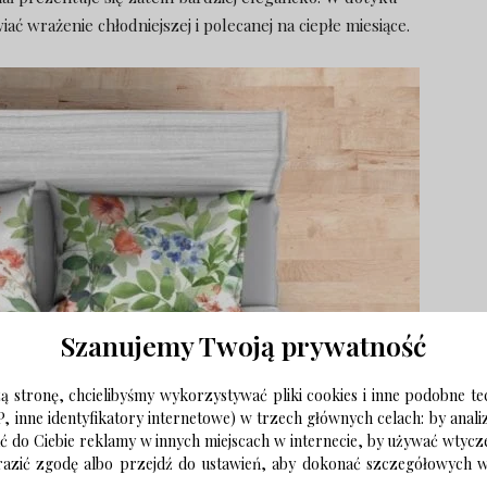
ać wrażenie chłodniejszej i polecanej na ciepłe miesiące.
Szanujemy Twoją prywatność
 stronę, chcielibyśmy wykorzystywać pliki cookies i inne podobne te
P, inne identyfikatory internetowe) w trzech głównych celach: by anal
ać do Ciebie reklamy w innych miejscach w internecie, by używać wtyc
wyrazić zgodę albo przejdź do ustawień, aby dokonać szczegółowych