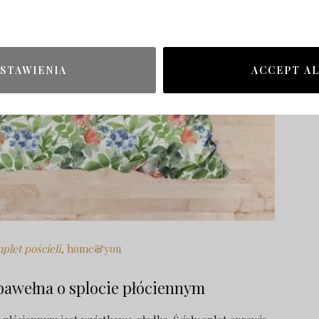
STAWIENIA
ACCEPT A
let pościeli
, home&you
bawełna o splocie płóciennym