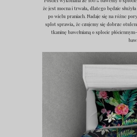
Pościel wykonana ze 100% bawełny o splocie 
że jest mocna i trwała, dlatego będzie służył
po wielu praniach. Nadaje się na różne por
splot sprawia, że czujemy się dobrze otuleni
tkaninę bawełnianą o splocie płóciennym-
baw