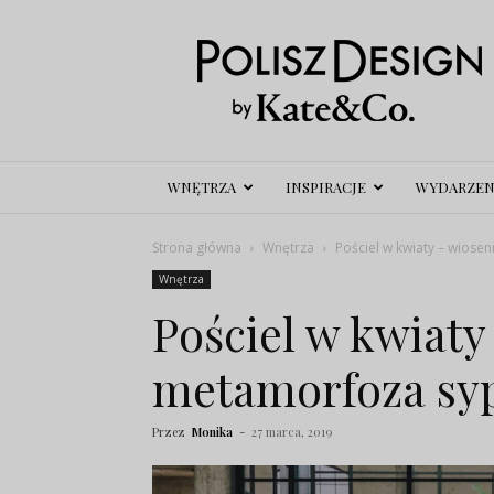
Polisz
Design
WNĘTRZA
INSPIRACJE
WYDARZEN
Strona główna
Wnętrza
Pościel w kwiaty – wiose
Wnętrza
Pościel w kwiaty
metamorfoza syp
Przez
Monika
-
27 marca, 2019