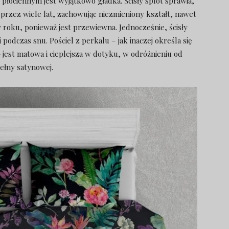
płóciennym jest wyjątkowo gładka. Ścisły splot sprawia,
a przez wiele lat, zachowując niezmieniony kształt, nawet
y roku, ponieważ jest przewiewna. Jednocześnie, ścisły
 podczas snu. Pościel z perkalu – jak inaczej określa się
 jest matowa i cieplejsza w dotyku, w odróżnieniu od
ełny satynowej.