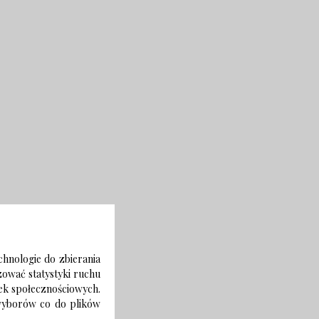
chnologie do zbierania
izować statystyki ruchu
zek społecznościowych.
 wyborów co do plików