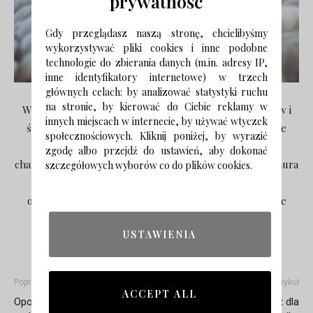
prywatność
Gdy przeglądasz naszą stronę, chcielibyśmy
wykorzystywać pliki cookies i inne podobne
technologie do zbierania danych (m.in. adresy IP,
inne identyfikatory internetowe) w trzech
głównych celach: by analizować statystyki ruchu
na stronie, by kierować do Ciebie reklamy w
Wszystkie produkty są tworzone z polskich materiałów i
innych miejscach w internecie, by używać wtyczek
świetnie komponują się z aktualnym trendem extreme
społecznościowych. Kliknij poniżej, by wyrazić
knitting. Puszyste pledy z wełny czesankowej nadają
zgodę albo przejdź do ustawień, aby dokonać
charakteru aranżacji wnętrza, szczególnie gdy zimowa aura
szczegółowych wyborów co do plików cookies.
za oknem. Przy okazji są bardzo ciepłe i mogą być
oryginalnym prezentem dla kogoś, kto lubi przytulne
dodatki do domu.
USTAWIENIA
Poprzedni artykuł
Następny artykuł
ACCEPT ALL
Opolskie Dziouchy – kubki
Pomysł na prezent dla