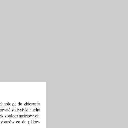
chnologie do zbierania
izować statystyki ruchu
zek społecznościowych.
 wyborów co do plików