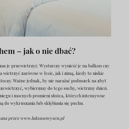
hem – jak o nie dbać?
zas je przewietrzyć. Wystarczy wynieść je na balkon czy
ietrzyć zarówno w lecie, jak i zimą, kiedy to niskie
toczy. Ważne jednak, by nie narażać poduszek na zbyt
rzewietrzyć, wybierzmy do tego suchy, wietrzny dzień.
niegu i mocnych promieni słońca, których intensywne
ną do wykruszania lub skłębiania się puchu.
wana przez www.luksusowysen.pl