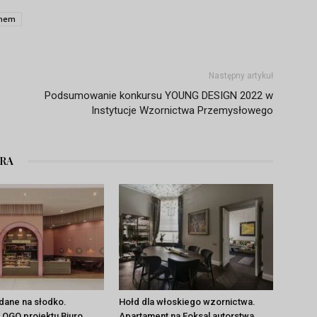
chem
Następny artykuł
Podsumowanie konkursu YOUNG DESIGN 2022 w
Instytucje Wzornictwa Przemysłowego
ORA
dane na słodko.
Hołd dla włoskiego wzornictwa.
ŁOGO projektu Biuro
Apartament na Foksal autorstwa