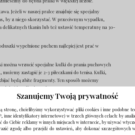
mieścimy do bębna pralki w większej liczbie.
a. Jeżeli w naszej pralce znajduje się specjalny
zas, by z niego skorzystać. W przeciwnym wypadku,
delikatnych tkanin lub też ustawić temperaturę na 30-
Poduszki wypełnione puchem najlepiej jest prać w
lki można wrzucić specjalne kulki do prania puchowych
u, możemy zastąpić je 2-3 piłeczkami do tenisa. Kulki,
ozbijać będą zbite fragmenty. Ten sposób możemy
ych kołder albo kurtek.
Szanujemy Twoją prywatność
wieżym powietrzu. Najlepiej robić to w słoneczny, ale
o, co jakiś czas odwracając na drugą stronę. Przy okazji
 stronę, chcielibyśmy wykorzystywać pliki cookies i inne podobne te
 by wyrównać ułożenie puchu. W zależności od pogody i
P, inne identyfikatory internetowe) w trzech głównych celach: by anal
 trwać od kilku do nawet kilkunastu godzin, dlatego ich
ać do Ciebie reklamy w innych miejscach w internecie, by używać wtyc
wyrazić zgodę albo przejdź do ustawień, aby dokonać szczegółowych
y więcej wolnego czasu. Pamiętajmy też, że poduszek