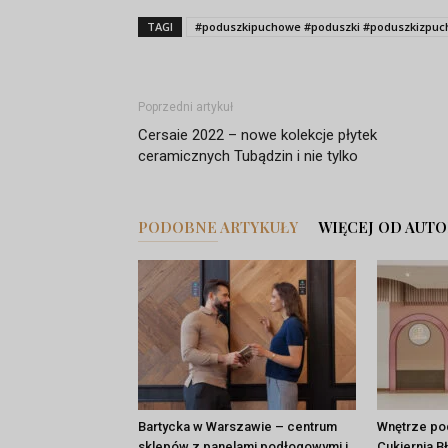
TAGI
#poduszkipuchowe #poduszki #poduszkizpu
Poprzedni artykuł
Cersaie 2022 – nowe kolekcje płytek
ceramicznych Tubądzin i nie tylko
PODOBNE ARTYKUŁY
WIĘCEJ OD AUT
Bartycka w Warszawie – centrum
Wnętrze po
sklepów z panelami podłogowymi i
Cukiernia B