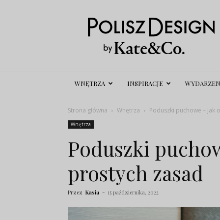
Polisz
Design
WNĘTRZA
INSPIRACJE
WYDARZEN
Strona główna
Wnętrza
Poduszki puchowe – jak o
Wnętrza
Poduszki puchowe
prostych zasad
Przez
Kasia
-
15 października, 2022