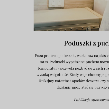
Poduszki z puc
Poza praniem poduszek, warto raz na jakiś c
taras. Poduszki wypełnione puchem można w
temperatury pozwolą pozbyć się z nich roz
wysoką wilgotność. Kiedy więc chcemy je p
Unikajmy natomiast opadów deszczu czy ś
działanie może stać się przyczy
Publikacja sponsoro