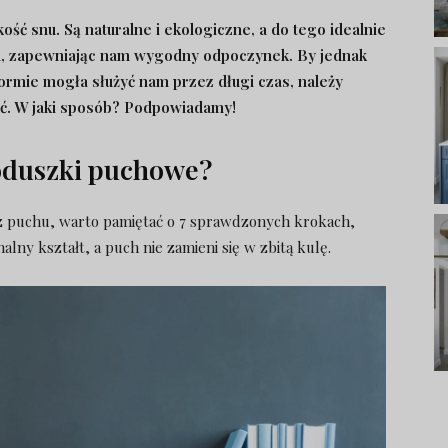
ć snu. Są naturalne i ekologiczne, a do tego idealnie
ła, zapewniając nam wygodny odpoczynek. By jednak
rmie mogła służyć nam przez długi czas, należy
ć. W jaki sposób? Podpowiadamy!
oduszki puchowe?
z puchu, warto pamiętać o 7 sprawdzonych krokach,
lny kształt, a puch nie zamieni się w zbitą kulę.