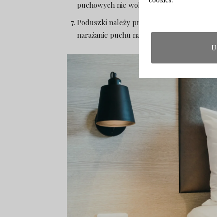
puchowych nie wolno suszyć w suszarce a
Poduszki należy prać nie częściej niż 4 razy
narażanie puchu na działanie wody może by
U