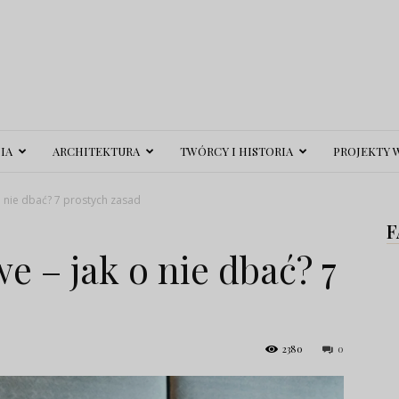
IA
ARCHITEKTURA
TWÓRCY I HISTORIA
PROJEKTY 
 nie dbać? 7 prostych zasad
F
 – jak o nie dbać? 7
2380
0