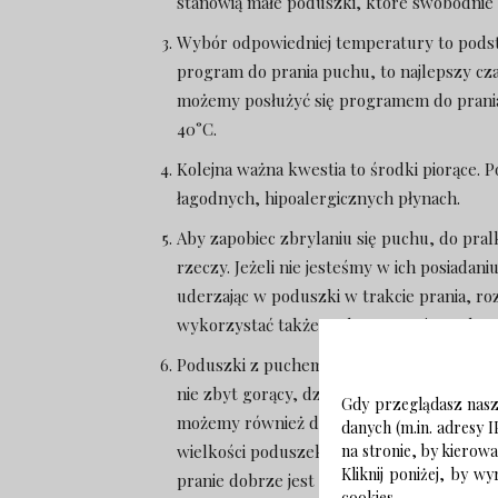
stanowią małe poduszki, które swobodnie z
Wybór odpowiedniej temperatury to podstaw
program do prania puchu, to najlepszy c
możemy posłużyć się programem do prania 
40°C.
Kolejna ważna kwestia to środki piorące. 
łagodnych, hipoalergicznych płynach.
Aby zapobiec zbrylaniu się puchu, do pra
rzeczy. Jeżeli nie jesteśmy w ich posiadani
uderzając w poduszki w trakcie prania, r
wykorzystać także podczas prania puchow
Poduszki z puchem dobrze jest suszyć na ś
nie zbyt gorący, dzień. Suszymy je na płask
Gdy przeglądasz naszą
możemy również delikatnie je strzepywać,
danych (m.in. adresy I
wielkości poduszek, proces suszenia może
na stronie, by kierow
Kliknij poniżej, by 
pranie dobrze jest zaplanować, kiedy mam
cookies.