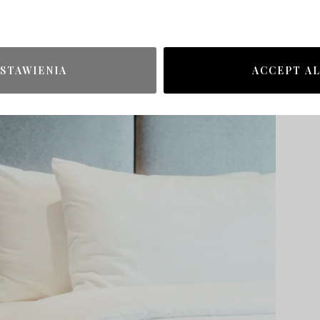
utomatycznej.
 w roku i nie rzadziej jak raz na rok. Zbyt częste
ć dla niego szkodliwe.
STAWIENIA
ACCEPT A