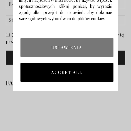
innych miejscach w internecie, by używać wtyczek
społecznościowych. Kliknij poniżej, by wyrazić
zgodę albo przejdź do ustawień, aby dokonać
szczegółowych wyborów co do plików cookies.
Zapisz moje nazwisko, adres e-mail i stronę internetową w tej
przeglądarce na następny raz, gdy skomentuję.
USTAWIENIA
ACCEPT ALL
FACEBOOK