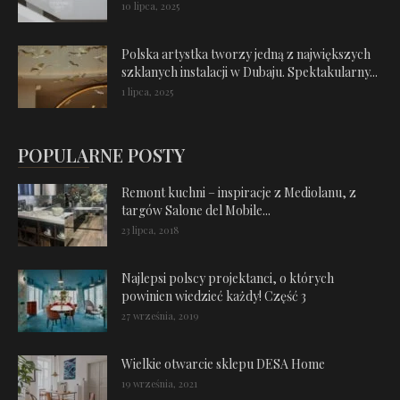
10 lipca, 2025
Polska artystka tworzy jedną z największych
szklanych instalacji w Dubaju. Spektakularny...
1 lipca, 2025
POPULARNE POSTY
Remont kuchni – inspiracje z Mediolanu, z
targów Salone del Mobile...
23 lipca, 2018
Najlepsi polscy projektanci, o których
powinien wiedzieć każdy! Część 3
27 września, 2019
Wielkie otwarcie sklepu DESA Home
19 września, 2021