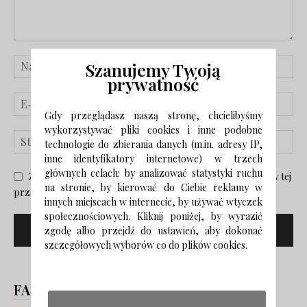
Szanujemy Twoją
prywatność
Gdy przeglądasz naszą stronę, chcielibyśmy
wykorzystywać pliki cookies i inne podobne
technologie do zbierania danych (m.in. adresy IP,
inne identyfikatory internetowe) w trzech
głównych celach: by analizować statystyki ruchu
Zapisz moje nazwisko, adres e-mail i stronę internetową w tej
na stronie, by kierować do Ciebie reklamy w
przeglądarce na następny raz, gdy skomentuję.
innych miejscach w internecie, by używać wtyczek
społecznościowych. Kliknij poniżej, by wyrazić
zgodę albo przejdź do ustawień, aby dokonać
szczegółowych wyborów co do plików cookies.
FACEBOOK