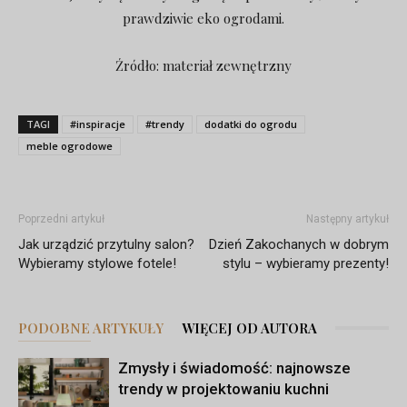
prawdziwie eko ogrodami.
Źródło: materiał zewnętrzny
TAGI
#inspiracje
#trendy
dodatki do ogrodu
meble ogrodowe
Poprzedni artykuł
Następny artykuł
Jak urządzić przytulny salon?
Dzień Zakochanych w dobrym
Wybieramy stylowe fotele!
stylu – wybieramy prezenty!
PODOBNE ARTYKUŁY
WIĘCEJ OD AUTORA
Zmysły i świadomość: najnowsze
trendy w projektowaniu kuchni