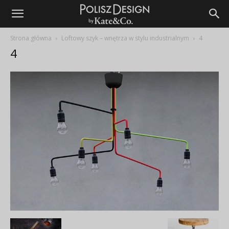
Strona główna
Loftowy szyk – wnętrza w stylu industrialnym
4
4