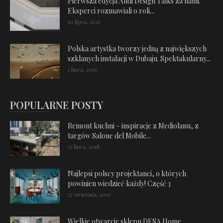
Pierwsza edycja Audi Design Talks za nami.
Eksperci rozmawiali o roli...
10 lipca, 2025
Polska artystka tworzy jedną z największych
szklanych instalacji w Dubaju. Spektakularny...
1 lipca, 2025
POPULARNE POSTY
Remont kuchni – inspiracje z Mediolanu, z
targów Salone del Mobile...
23 lipca, 2018
Najlepsi polscy projektanci, o których
powinien wiedzieć każdy! Część 3
27 września, 2019
Wielkie otwarcie sklepu DESA Home