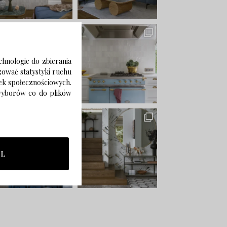
chnologie do zbierania
izować statystyki ruchu
zek społecznościowych.
 wyborów co do plików
LL