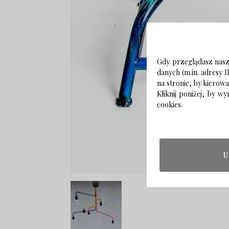
Gdy przeglądasz naszą
danych (m.in. adresy I
na stronie, by kierow
Kliknij poniżej, by 
cookies.
U