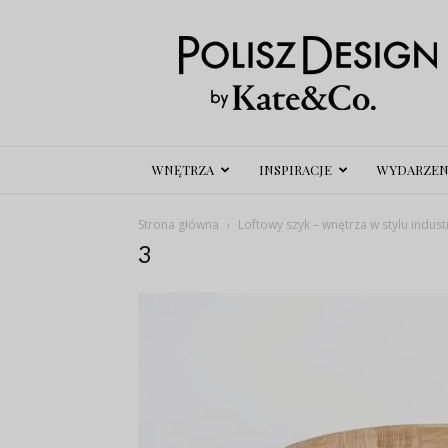
Polisz
Design
WNĘTRZA
INSPIRACJE
WYDARZEN
Strona główna
Loftowy szyk – wnętrza w stylu indus
3