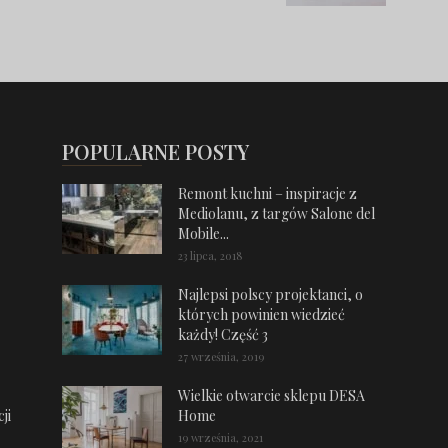
POPULARNE POSTY
Remont kuchni – inspiracje z
Mediolanu, z targów Salone del
Mobile...
23 lipca, 2018
Najlepsi polscy projektanci, o
których powinien wiedzieć
każdy! Część 3
27 września, 2019
Wielkie otwarcie sklepu DESA
ji
Home
19 września, 2021