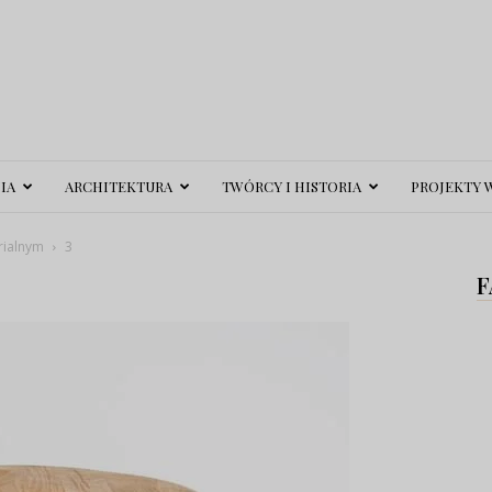
IA
ARCHITEKTURA
TWÓRCY I HISTORIA
PROJEKTY 
trialnym
3
F