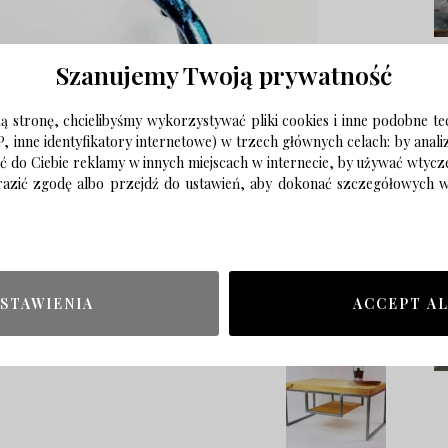
Szanujemy Twoją prywatność
 stronę, chcielibyśmy wykorzystywać pliki cookies i inne podobne te
P, inne identyfikatory internetowe) w trzech głównych celach: by anal
ać do Ciebie reklamy w innych miejscach w internecie, by używać wtyc
wyrazić zgodę albo przejdź do ustawień, aby dokonać szczegółowych
STAWIENIA
ACCEPT A