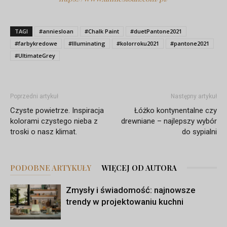
TAGI
#anniesloan
#Chalk Paint
#duetPantone2021
#farbykredowe
#Illuminating
#kolorroku2021
#pantone2021
#UltimateGrey
Poprzedni artykuł
Następny artykuł
Czyste powietrze. Inspiracja
Łóżko kontynentalne czy
kolorami czystego nieba z
drewniane – najlepszy wybór
troski o nasz klimat.
do sypialni
PODOBNE ARTYKUŁY
WIĘCEJ OD AUTORA
Zmysły i świadomość: najnowsze
trendy w projektowaniu kuchni