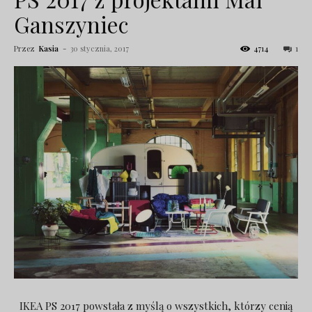
Ganszyniec
Przez
Kasia
-
30 stycznia, 2017
4714
1
IKEA PS 2017 powstała z myślą o wszystkich, którzy cenią