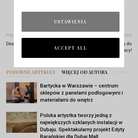
Zdjęcia: Materiały prasowe
IKEA
USTAWIENIA
Poprzedni artykuł
Następny artykuł
Design po przejściach
Home office – bierzemy się do
ACCEPT ALL
pracy!
PODOBNE ARTYKUŁY
WIĘCEJ OD AUTORA
Bartycka w Warszawie – centrum
sklepów z panelami podłogowymi i
materiałami do wnętrz
Polska artystka tworzy jedną z
największych szklanych instalacji w
Dubaju. Spektakularny projekt Edyty
Barańskiej dla Dubai Mall