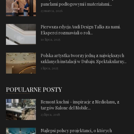
panelami podłogowymi i materiałami...
23 marca, 2026
Pierwsza edycja Audi Design Talks za nami.
Eksperci rozmawiali o roli...
10 lipca, 2025
Polska artystka tworzy jedną z największych
szklanych instalacji w Dubaju. Spektakularny...
1 lipca, 2025
POPULARNE POSTY
Remont kuchni – inspiracje z Mediolanu, z
targów Salone del Mobile...
23 lipca, 2018
Najlepsi polscy projektanci, o których