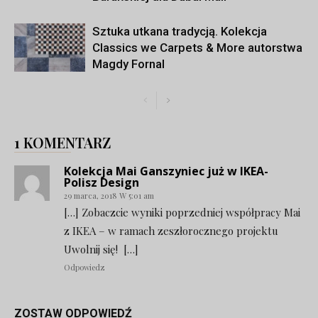
Sztuka utkana tradycją. Kolekcja
Classics we Carpets & More autorstwa
Magdy Fornal
1 KOMENTARZ
Kolekcja Mai Ganszyniec już w IKEA-
Polisz Design
29 marca, 2018 W 5:01 am
[…] Zobaczcie wyniki poprzedniej współpracy Mai
z IKEA – w ramach zeszłorocznego projektu
Uwolnij się! […]
Odpowiedz
ZOSTAW ODPOWIEDŹ