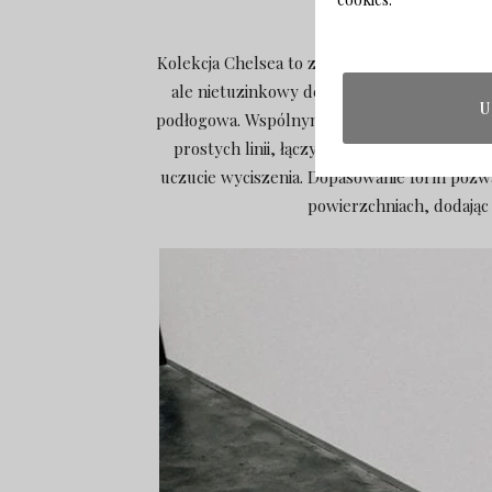
Kolekcja Chelsea to zestawienie kilku podst
ale nietuzinkowy design. W ramach serii pow
U
podłogowa. Wspólnym mianownikiem tych mebli
prostych linii, łączy ich więc obłość form
uczucie wyciszenia. Dopasowanie form pozw
powierzchniach, dodając