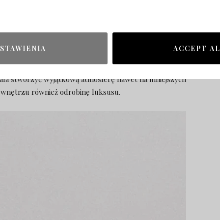
awowych mebli, które łączy praktyczność i dosyć prosty,
stała sofa, fotel oraz trzy lampy: wisząca, naścienna i
STAWIENIA
ACCEPT A
 jest ich kształt. Żadne nie posiada ostrych krawędzi i
y. W taki sposób wprowadzają do wnętrza kojący spokój i
ala stworzyć wyjątkową atmosferę nawet na mniejszych
 wnętrzu również odrobinę luksusu.