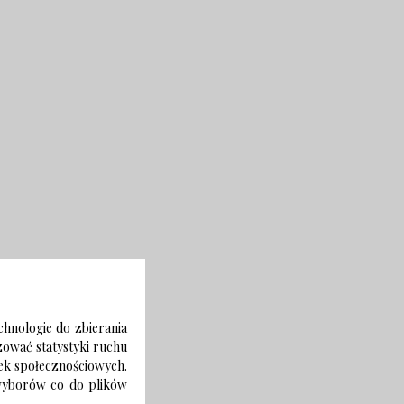
chnologie do zbierania
izować statystyki ruchu
zek społecznościowych.
 wyborów co do plików