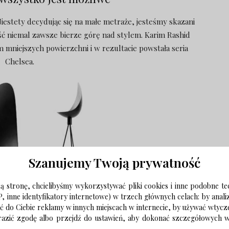
estety decydując się na małe metraże, jesteśmy skazani
ść niemal zawsze bierze górę nad stylem. Karim Rashid
mniejszych powierzchni i w rezultacie powstała seria
Chelsea.
Szanujemy Twoją prywatność
 stronę, chcielibyśmy wykorzystywać pliki cookies i inne podobne te
P, inne identyfikatory internetowe) w trzech głównych celach: by anal
ać do Ciebie reklamy w innych miejscach w internecie, by używać wtyc
wyrazić zgodę albo przejdź do ustawień, aby dokonać szczegółowych