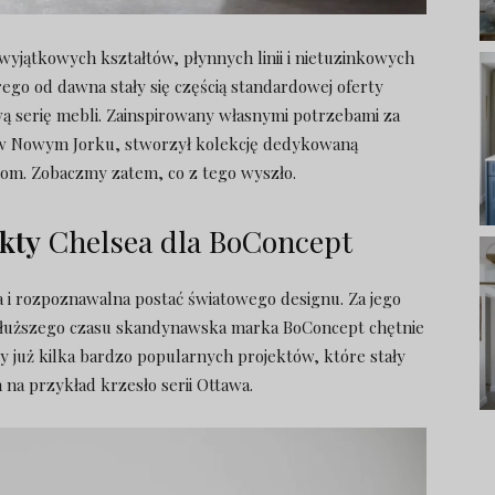
wyjątkowych kształtów, płynnych linii i nietuzinkowych
ego od dawna stały się częścią standardowej oferty
wą serię mebli. Zainspirowany własnymi potrzebami za
 w Nowym Jorku, stworzył kolekcję dedykowaną
m. Zobaczmy zatem, co z tego wyszło.
kty
Chelsea dla BoConcept
 i rozpoznawalna postać światowego designu. Za jego
 dłuższego czasu skandynawska marka BoConcept chętnie
czy już kilka bardzo popularnych projektów, które stały
na przykład krzesło serii Ottawa.