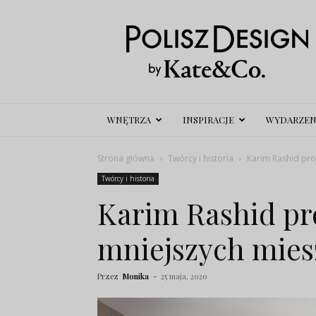
Polisz
Design
WNĘTRZA
INSPIRACJE
WYDARZEN
Strona główna
Twórcy i historia
Karim Rashid pro
Twórcy i historia
Karim Rashid pr
mniejszych mie
Przez
Monika
-
25 maja, 2020