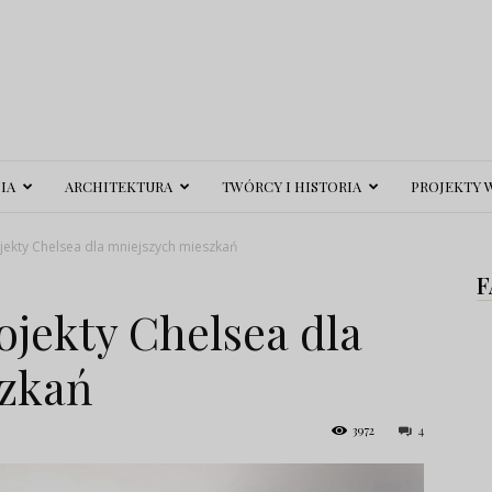
IA
ARCHITEKTURA
TWÓRCY I HISTORIA
PROJEKTY 
jekty Chelsea dla mniejszych mieszkań
F
ojekty Chelsea dla
szkań
3972
4