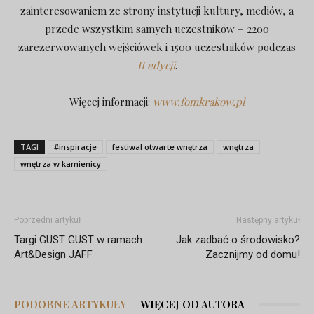
zainteresowaniem ze strony instytucji kultury, mediów, a
przede wszystkim samych uczestników – 2200
zarezerwowanych wejściówek i 1500 uczestników podczas
II edycji
.
Więcej informacji:
www.fomkrakow.pl
TAGI
#inspiracje
festiwal otwarte wnętrza
wnętrza
wnętrza w kamienicy
Poprzedni artykuł
Następny artykuł
Targi GUST GUST w ramach
Jak zadbać o środowisko?
Art&Design JAFF
Zacznijmy od domu!
PODOBNE ARTYKUŁY
WIĘCEJ OD AUTORA