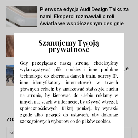
Pierwsza edycja Audi Design Talks za
nami. Eksperci rozmawiali o roli
światła we współczesnym designie
10 lat Muzeum Katyńskiego na
Szanujemy Twoją
Cytadeli Warszawskiej
prywatność
Gdy przeglądasz naszą stronę, chcielibyśmy
Salone Del Mobile 2025. Co się dzieje
wykorzystywać pliki cookies i inne podobne
w mieście?
technologie do zbierania danych (m.in. adresy IP,
inne identyfikatory internetowe) w trzech
głównych celach: by analizować statystyki ruchu
na stronie, by kierować do Ciebie reklamy w
innych miejscach w internecie, by używać wtyczek
społecznościowych. Kliknij poniżej, by wyrazić
zgodę albo przejdź do ustawień, aby dokonać
ZOSTAW ODPOWIEDŹ
szczegółowych wyborów co do plików cookies.