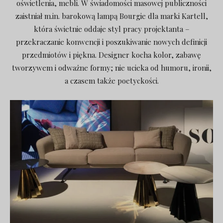
oświetlenia, mebli. W świadomości masowej publiczności
zaistniał m.in. barokową lampą Bourgie dla marki Kartell,
która świetnie oddaje styl pracy projektanta –
przekraczanie konwencji i poszukiwanie nowych definicji
przedmiotów i piękna. Designer kocha kolor, zabawę
tworzywem i odważne formy; nie ucieka od humoru, ironii,
a czasem także poetyckości.