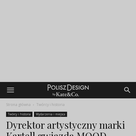
Strona główna
Twórcy i historia
Twórcy i historia
Wydarzenia i miejsca
Dyrektor artystyczny marki
Kartell gwiazdą MOOD