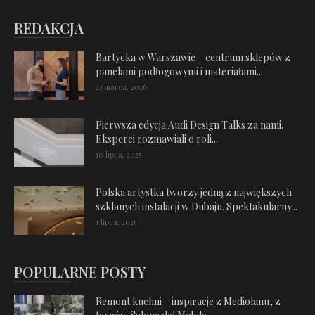
REDAKCJA
Bartycka w Warszawie – centrum sklepów z
panelami podłogowymi i materiałami...
23 marca, 2026
Pierwsza edycja Audi Design Talks za nami.
Eksperci rozmawiali o roli...
10 lipca, 2025
Polska artystka tworzy jedną z największych
szklanych instalacji w Dubaju. Spektakularny...
1 lipca, 2025
POPULARNE POSTY
Remont kuchni – inspiracje z Mediolanu, z