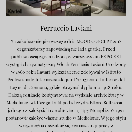
Ferruccio Laviani
Na zakończenie pierwszego dnia MOOD CONCEPT 2018
organizatorzy zapowiadają nie lada gratkę. Przed
publicznością zgromadzoną w warszawskim EXPO XXI
wystąpi charyzmatyczny Włoch Ferruccio Laviani. Urodzony
w 1960 roku Laviani wykształcenie zdobywał w Istituto
Professionale Internazionale per l’Artigianato Liutarioe del
Legno di Cremona, gdzie otrzymał dyplom w 1978 roku.
Dalszą edukację kontynuował na wydziale architektury w
Mediolanie, z którego trafił pod skrzydła Ettore Sottsassa –
jednego z założycieli rewolucyjnej grupy Memphis. W 1991
postanowił założyć własne studio w Mediolanie. W jego stylu
wciąż można doszukać się reminiscencji pracy z