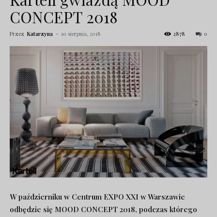
CONCEPT 2018
Przez
Katarzyna
-
10 sierpnia, 2018
2878
0
W październiku w Centrum EXPO XXI w Warszawie
odbędzie się MOOD CONCEPT 2018, podczas którego