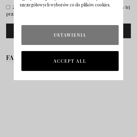
szczegółowych wyborów co do plików cookies.
Zapisz moje nazwisko, adres e-mail i stronę internetową w tej
przeglądarce na następny raz, gdy skomentuję.
USTAWIENIA
FACEBOOK
ACCEPT ALL