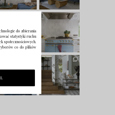
chnologie do zbierania
izować statystyki ruchu
zek społecznościowych.
 wyborów co do plików
LL