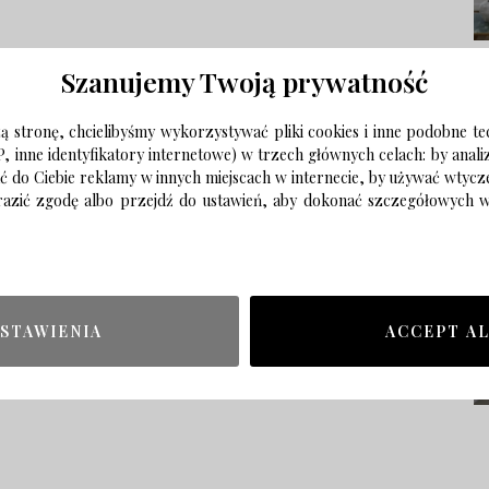
Szanujemy Twoją prywatność
 stronę, chcielibyśmy wykorzystywać pliki cookies i inne podobne te
P, inne identyfikatory internetowe) w trzech głównych celach: by anal
ać do Ciebie reklamy w innych miejscach w internecie, by używać wtyc
wyrazić zgodę albo przejdź do ustawień, aby dokonać szczegółowych
STAWIENIA
ACCEPT A