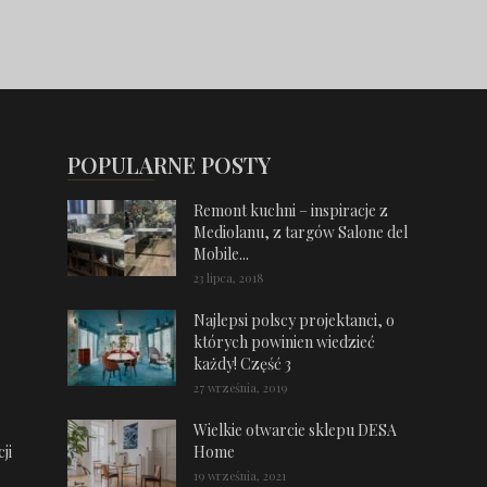
POPULARNE POSTY
Remont kuchni – inspiracje z
Mediolanu, z targów Salone del
Mobile...
23 lipca, 2018
Najlepsi polscy projektanci, o
których powinien wiedzieć
każdy! Część 3
27 września, 2019
Wielkie otwarcie sklepu DESA
ji
Home
19 września, 2021