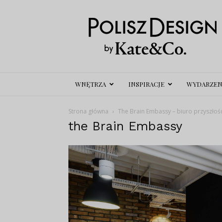
Polisz
Design
WNĘTRZA
INSPIRACJE
WYDARZEN
Strona główna
The Brain Embassy – biuro przyszłoś
the Brain Embassy