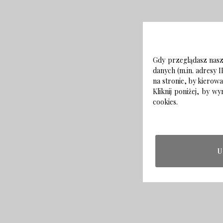
Gdy przeglądasz naszą
danych (m.in. adresy I
na stronie, by kierow
Kliknij poniżej, by 
cookies.
U