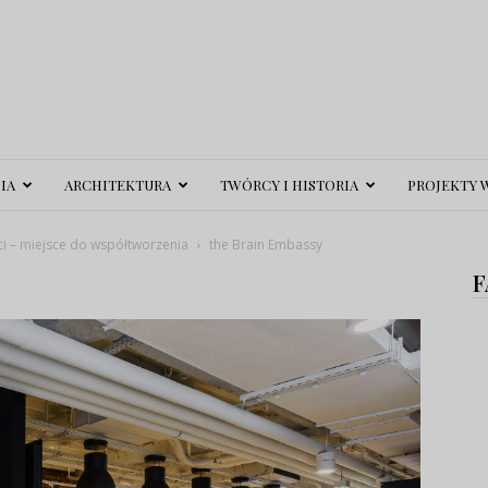
IA
ARCHITEKTURA
TWÓRCY I HISTORIA
PROJEKTY 
ci – miejsce do współtworzenia
the Brain Embassy
F