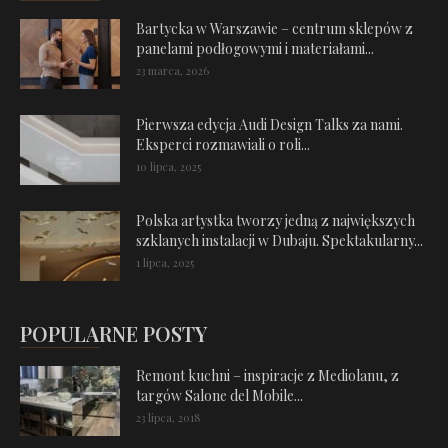
Bartycka w Warszawie – centrum sklepów z
panelami podłogowymi i materiałami...
23 marca, 2026
Pierwsza edycja Audi Design Talks za nami.
Eksperci rozmawiali o roli...
10 lipca, 2025
Polska artystka tworzy jedną z największych
szklanych instalacji w Dubaju. Spektakularny...
1 lipca, 2025
POPULARNE POSTY
Remont kuchni – inspiracje z Mediolanu, z
targów Salone del Mobile...
23 lipca, 2018