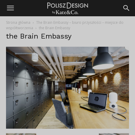
Strona główna
The Brain Embassy – biuro przyszłości – miejsce do
współtworzenia
the Brain Embassy
the Brain Embassy